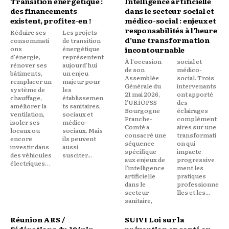
Transition énergétique :
Intelligence artificielle
des financements
dans le secteur social et
existent, profitez-en !
médico-social : enjeux et
responsabilités à l’heure
Réduire ses
Les projets
d’une transformation
consommati
de transition
ons
énergétique
incontournable
d'énergie,
représentent
À l'occasion
social et
rénover ses
aujourd'hui
de son
médico-
bâtiments,
un enjeu
Assemblée
social. Trois
remplacer un
majeur pour
Générale du
intervenants
système de
les
21 mai 2026,
ont apporté
chauffage,
établissemen
l'URIOPSS
des
améliorer la
ts sanitaires,
Bourgogne
éclairages
ventilation,
sociaux et
Franche-
complément
isoler ses
médico-
Comté a
aires sur une
locaux ou
sociaux. Mais
consacré une
transformati
encore
ils peuvent
séquence
on qui
investir dans
aussi
spécifique
impacte
des véhicules
susciter...
aux enjeux de
progressive
électriques…
l'intelligence
ment les
artificielle
pratiques
dans le
professionne
secteur
lles et les...
sanitaire,
Réunion ARS /
SUIVI Loi sur la