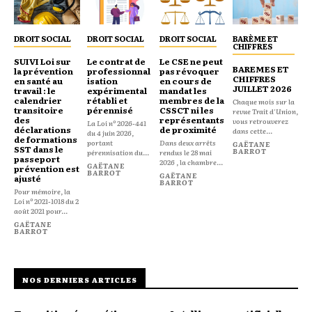
DROIT SOCIAL
DROIT SOCIAL
DROIT SOCIAL
BARÈME ET
CHIFFRES
SUIVI Loi sur
Le contrat de
Le CSE ne peut
BAREMES ET
la prévention
professionnal
pas révoquer
CHIFFRES
en santé au
isation
en cours de
JUILLET 2026
travail : le
expérimental
mandat les
calendrier
rétabli et
membres de la
Chaque mois sur la
transitoire
pérennisé
CSSCT ni les
revue Trait d'Union,
des
représentants
vous retrouverez
La Loi nº 2026-441
déclarations
de proximité
dans cette...
du 4 juin 2026,
de formations
portant
Dans deux arrêts
GAËTANE
SST dans le
BARROT
pérennisation du...
rendus le 28 mai
passeport
2026 , la chambre...
GAËTANE
prévention est
BARROT
GAËTANE
ajusté
BARROT
Pour mémoire, la
Loi nº 2021-1018 du 2
août 2021 pour...
GAËTANE
BARROT
NOS DERNIERS ARTICLES