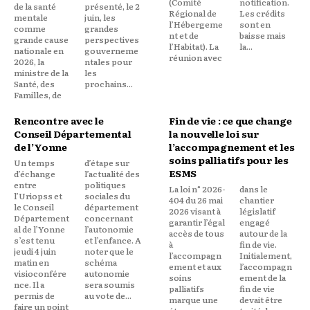
(Comité
notification.
de la santé
présenté, le 2
Régional de
Les crédits
mentale
juin, les
l’Hébergeme
sont en
comme
grandes
nt et de
baisse mais
grande cause
perspectives
l’Habitat). La
la...
nationale en
gouverneme
réunion avec
2026, la
ntales pour
ministre de la
les
Santé, des
prochains...
Familles, de
Rencontre avec le
Fin de vie : ce que change
Conseil Départemental
la nouvelle loi sur
de l’Yonne
l’accompagnement et les
soins palliatifs pour les
Un temps
d’étape sur
ESMS
d’échange
l’actualité des
entre
politiques
La loi n° 2026-
dans le
l’Uriopss et
sociales du
404 du 26 mai
chantier
le Conseil
département
2026 visant à
législatif
Département
concernant
garantir l’égal
engagé
al de l’Yonne
l’autonomie
accès de tous
autour de la
s’est tenu
et l’enfance. A
à
fin de vie.
jeudi 4 juin
noter que le
l’accompagn
Initialement,
matin en
schéma
ement et aux
l’accompagn
visioconfére
autonomie
soins
ement de la
nce. Il a
sera soumis
palliatifs
fin de vie
permis de
au vote de...
marque une
devait être
faire un point