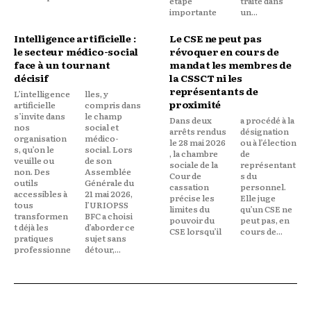
étape
traité dans
importante
un...
Intelligence artificielle :
Le CSE ne peut pas
le secteur médico-social
révoquer en cours de
face à un tournant
mandat les membres de
décisif
la CSSCT ni les
représentants de
L’intelligence
lles, y
proximité
artificielle
compris dans
s’invite dans
le champ
Dans deux
a procédé à la
nos
social et
arrêts rendus
désignation
organisation
médico-
le 28 mai 2026
ou à l’élection
s, qu’on le
social. Lors
, la chambre
de
veuille ou
de son
sociale de la
représentant
non. Des
Assemblée
Cour de
s du
outils
Générale du
cassation
personnel.
accessibles à
21 mai 2026,
précise les
Elle juge
tous
l’URIOPSS
limites du
qu’un CSE ne
transformen
BFC a choisi
pouvoir du
peut pas, en
t déjà les
d’aborder ce
CSE lorsqu’il
cours de...
pratiques
sujet sans
professionne
détour,...