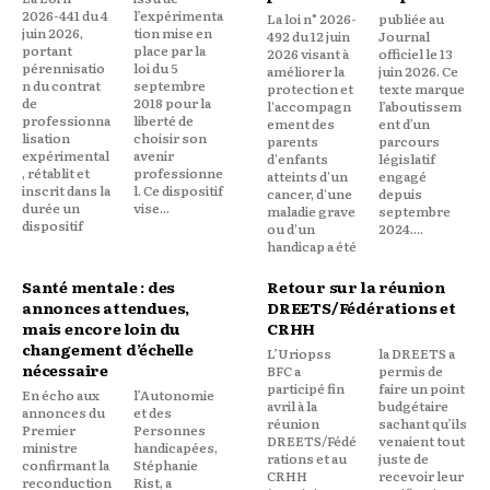
2026-441 du 4
l’expérimenta
La loi n° 2026-
publiée au
juin 2026,
tion mise en
492 du 12 juin
Journal
portant
place par la
2026 visant à
officiel le 13
pérennisatio
loi du 5
améliorer la
juin 2026. Ce
n du contrat
septembre
protection et
texte marque
de
2018 pour la
l'accompagn
l’aboutissem
professionna
liberté de
ement des
ent d’un
lisation
choisir son
parents
parcours
expérimental
avenir
d'enfants
législatif
, rétablit et
professionne
atteints d'un
engagé
inscrit dans la
l. Ce dispositif
cancer, d'une
depuis
durée un
vise...
maladie grave
septembre
dispositif
ou d'un
2024....
handicap a été
Santé mentale : des
Retour sur la réunion
annonces attendues,
DREETS/Fédérations et
mais encore loin du
CRHH
changement d’échelle
L’Uriopss
la DREETS a
nécessaire
BFC a
permis de
participé fin
faire un point
En écho aux
l’Autonomie
avril à la
budgétaire
annonces du
et des
réunion
sachant qu’ils
Premier
Personnes
DREETS/Fédé
venaient tout
ministre
handicapées,
rations et au
juste de
confirmant la
Stéphanie
CRHH
recevoir leur
reconduction
Rist, a