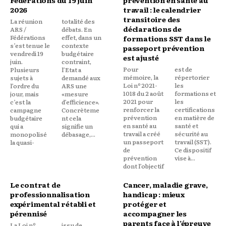
Fédérations du 19 juin
prévention en santé au
2026
travail : le calendrier
transitoire des
La réunion
totalité des
déclarations de
ARS /
débats. En
Fédérations
effet, dans un
formations SST dans le
s’est tenue le
contexte
passeport prévention
vendredi 19
budgétaire
est ajusté
juin.
contraint,
Pour
est de
Plusieurs
l’Etat a
mémoire, la
répertorier
sujets à
demandé aux
Loi nº 2021-
les
l’ordre du
ARS une
1018 du 2 août
formations et
jour, mais
«mesure
2021 pour
les
c’est la
d’efficience».
renforcer la
certifications
campagne
Concrèteme
prévention
en matière de
budgétaire
nt cela
en santé au
santé et
qui a
signifie un
travail a créé
sécurité au
monopolisé
débasage,...
un passeport
travail (SST).
la quasi-
de
Ce dispositif
prévention
vise à...
dont l’objectif
Le contrat de
Cancer, maladie grave,
professionnalisation
handicap : mieux
expérimental rétabli et
protéger et
pérennisé
accompagner les
parents face à l’épreuve
La Loi nº
issu de