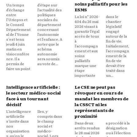
soins palliatifs pour les
Un temps
d’étape sur
ESMS
d’échange
l’actualité des
entre
politiques
La loi n° 2026-
dans le
l’Uriopss et
sociales du
404 du 26 mai
chantier
le Conseil
département
2026 visant à
législatif
Département
concernant
garantir l’égal
engagé
al de l’Yonne
l’autonomie
accès de tous
autour de la
s’est tenu
et l’enfance. A
à
fin de vie.
jeudi 4 juin
noter que le
l’accompagn
Initialement,
matin en
schéma
ement et aux
l’accompagn
visioconfére
autonomie
soins
ement de la
nce. Il a
sera soumis
palliatifs
fin de vie
permis de
au vote de...
marque une
devait être
faire un point
étape
traité dans
importante
un...
Intelligence artificielle :
Le CSE ne peut pas
le secteur médico-social
révoquer en cours de
face à un tournant
mandat les membres de
décisif
la CSSCT ni les
représentants de
L’intelligence
lles, y
proximité
artificielle
compris dans
s’invite dans
le champ
Dans deux
a procédé à la
nos
social et
arrêts rendus
désignation
organisation
médico-
le 28 mai 2026
ou à l’élection
s, qu’on le
social. Lors