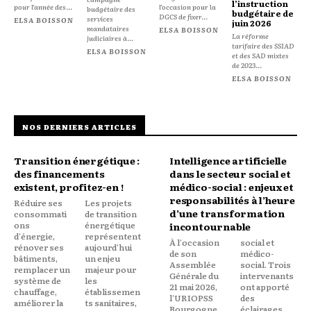
l’instruction
pour l’année des...
l’occasion pour la
budgétaire des
budgétaire de
DGCS de fixer...
services
ELSA BOISSON
juin 2026
mandataires
ELSA BOISSON
La réforme
judiciaires à...
tarifaire des SSIAD
ELSA BOISSON
et des SAD mixtes
de 2023...
ELSA BOISSON
NOS DERNIERS ARTICLES
Transition énergétique :
Intelligence artificielle
des financements
dans le secteur social et
existent, profitez-en !
médico-social : enjeux et
responsabilités à l’heure
Réduire ses
Les projets
d’une transformation
consommati
de transition
ons
énergétique
incontournable
d'énergie,
représentent
À l'occasion
social et
rénover ses
aujourd'hui
de son
médico-
bâtiments,
un enjeu
Assemblée
social. Trois
remplacer un
majeur pour
Générale du
intervenants
système de
les
21 mai 2026,
ont apporté
chauffage,
établissemen
l'URIOPSS
des
améliorer la
ts sanitaires,
Bourgogne
éclairages