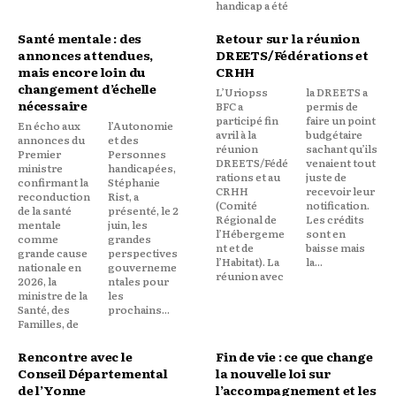
handicap a été
Santé mentale : des
Retour sur la réunion
annonces attendues,
DREETS/Fédérations et
mais encore loin du
CRHH
changement d’échelle
L’Uriopss
la DREETS a
nécessaire
BFC a
permis de
participé fin
faire un point
En écho aux
l’Autonomie
avril à la
budgétaire
annonces du
et des
réunion
sachant qu’ils
Premier
Personnes
DREETS/Fédé
venaient tout
ministre
handicapées,
rations et au
juste de
confirmant la
Stéphanie
CRHH
recevoir leur
reconduction
Rist, a
(Comité
notification.
de la santé
présenté, le 2
Régional de
Les crédits
mentale
juin, les
l’Hébergeme
sont en
comme
grandes
nt et de
baisse mais
grande cause
perspectives
l’Habitat). La
la...
nationale en
gouverneme
réunion avec
2026, la
ntales pour
ministre de la
les
Santé, des
prochains...
Familles, de
Rencontre avec le
Fin de vie : ce que change
Conseil Départemental
la nouvelle loi sur
de l’Yonne
l’accompagnement et les