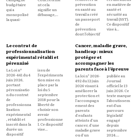
prévention
en matière de
budgétaire
nt cela
en santé au
santé et
qui a
signifie un
travail a créé
sécurité au
monopolisé
débasage,...
un passeport
travail (SST).
la quasi-
de
Ce dispositif
prévention
vise à...
dont l’objectif
Le contrat de
Cancer, maladie grave,
professionnalisation
handicap : mieux
expérimental rétabli et
protéger et
pérennisé
accompagner les
parents face à l’épreuve
La Loi nº
issu de
2026-441 du 4
l’expérimenta
La loi n° 2026-
publiée au
juin 2026,
tion mise en
492 du 12 juin
Journal
portant
place par la
2026 visant à
officiel le 13
pérennisatio
loi du 5
améliorer la
juin 2026. Ce
n du contrat
septembre
protection et
texte marque
de
2018 pour la
l'accompagn
l’aboutissem
professionna
liberté de
ement des
ent d’un
lisation
choisir son
parents
parcours
expérimental
avenir
d'enfants
législatif
, rétablit et
professionne
atteints d'un
engagé
inscrit dans la
l. Ce dispositif
cancer, d'une
depuis
durée un
vise...
maladie grave
septembre
dispositif
ou d'un
2024....