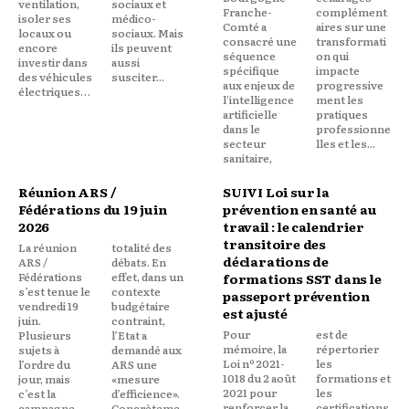
ventilation,
sociaux et
Franche-
complément
isoler ses
médico-
Comté a
aires sur une
locaux ou
sociaux. Mais
consacré une
transformati
encore
ils peuvent
séquence
on qui
investir dans
aussi
spécifique
impacte
des véhicules
susciter...
aux enjeux de
progressive
électriques…
l'intelligence
ment les
artificielle
pratiques
dans le
professionne
secteur
lles et les...
sanitaire,
Réunion ARS /
SUIVI Loi sur la
Fédérations du 19 juin
prévention en santé au
2026
travail : le calendrier
transitoire des
La réunion
totalité des
déclarations de
ARS /
débats. En
Fédérations
effet, dans un
formations SST dans le
s’est tenue le
contexte
passeport prévention
vendredi 19
budgétaire
est ajusté
juin.
contraint,
Pour
est de
Plusieurs
l’Etat a
mémoire, la
répertorier
sujets à
demandé aux
Loi nº 2021-
les
l’ordre du
ARS une
1018 du 2 août
formations et
jour, mais
«mesure
2021 pour
les
c’est la
d’efficience».
renforcer la
certifications
campagne
Concrèteme