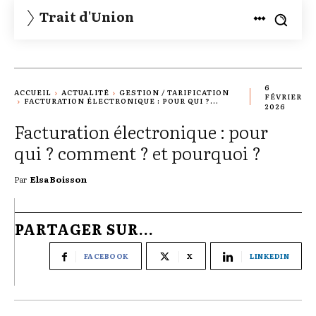
Trait d'Union
6
ACCUEIL
ACTUALITÉ
GESTION / TARIFICATION
FÉVRIER
FACTURATION ÉLECTRONIQUE : POUR QUI ?...
2026
Facturation électronique : pour
qui ? comment ? et pourquoi ?
Par
Elsa Boisson
PARTAGER SUR...
FACEBOOK
X
LINKEDIN