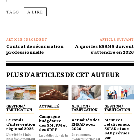
TAGS
A LIRE
ARTICLE PRÉCÉDENT
ARTICLE SUIVANT
Contrat de sécurisation
A quoi les ESSMS doivent
professionnelle
s’attendre en 2026
PLUS D'ARTICLES DE CET AUTEUR
GESTION /
ACTUALITÉ
GESTION /
GESTION /
TARIFICATION
TARIFICATION
TARIFICATION
Campagne
Le Fonds
Actualités des
Mesures
budgétaire
d’intervention
EHPAD pour
relatives aux
des SMJPM et
régional 2026
2026
SSIAD et aux
des SDPF
SAD prévues
L’arrêté du 8 juin
La campagne
La publication de la
par
2026 fixe le montant
budgétaire 2026 est
campagne