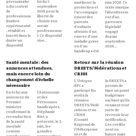
pérennisatio
loi du 5
améliorer la
juin 2026. Ce
n du contrat
septembre
protection et
texte marque
de
2018 pour la
l'accompagn
l’aboutissem
professionna
liberté de
ement des
ent d’un
lisation
choisir son
parents
parcours
expérimental
avenir
d'enfants
législatif
, rétablit et
professionne
atteints d'un
engagé
inscrit dans la
l. Ce dispositif
cancer, d'une
depuis
durée un
vise...
maladie grave
septembre
dispositif
ou d'un
2024....
handicap a été
Santé mentale : des
Retour sur la réunion
annonces attendues,
DREETS/Fédérations et
mais encore loin du
CRHH
changement d’échelle
L’Uriopss
la DREETS a
nécessaire
BFC a
permis de
participé fin
faire un point
En écho aux
l’Autonomie
avril à la
budgétaire
annonces du
et des
réunion
sachant qu’ils
Premier
Personnes
DREETS/Fédé
venaient tout
ministre
handicapées,
rations et au
juste de
confirmant la
Stéphanie
CRHH
recevoir leur
reconduction
Rist, a
(Comité
notification.
de la santé
présenté, le 2
Régional de
Les crédits
mentale
juin, les
l’Hébergeme
sont en
comme
grandes
nt et de
baisse mais
grande cause
perspectives