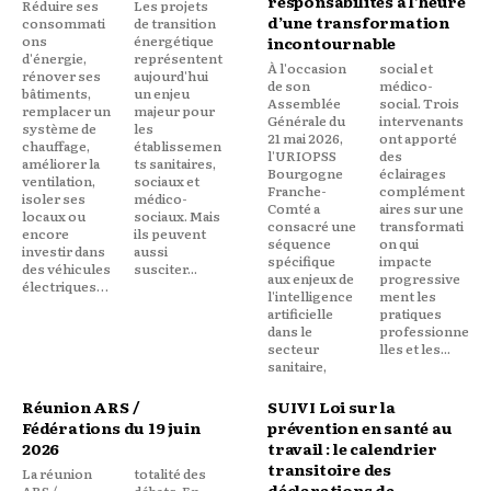
responsabilités à l’heure
Réduire ses
Les projets
d’une transformation
consommati
de transition
ons
énergétique
incontournable
d'énergie,
représentent
À l'occasion
social et
rénover ses
aujourd'hui
de son
médico-
bâtiments,
un enjeu
Assemblée
social. Trois
remplacer un
majeur pour
Générale du
intervenants
système de
les
21 mai 2026,
ont apporté
chauffage,
établissemen
l'URIOPSS
des
améliorer la
ts sanitaires,
Bourgogne
éclairages
ventilation,
sociaux et
Franche-
complément
isoler ses
médico-
Comté a
aires sur une
locaux ou
sociaux. Mais
consacré une
transformati
encore
ils peuvent
séquence
on qui
investir dans
aussi
spécifique
impacte
des véhicules
susciter...
aux enjeux de
progressive
électriques…
l'intelligence
ment les
artificielle
pratiques
dans le
professionne
secteur
lles et les...
sanitaire,
Réunion ARS /
SUIVI Loi sur la
Fédérations du 19 juin
prévention en santé au
2026
travail : le calendrier
transitoire des
La réunion
totalité des
déclarations de
ARS /
débats. En