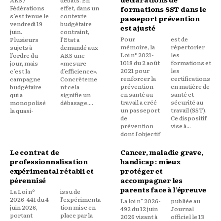
Fédérations
effet, dans un
formations SST dans le
s’est tenue le
contexte
passeport prévention
vendredi 19
budgétaire
est ajusté
juin.
contraint,
Pour
est de
Plusieurs
l’Etat a
mémoire, la
répertorier
sujets à
demandé aux
Loi nº 2021-
les
l’ordre du
ARS une
1018 du 2 août
formations et
jour, mais
«mesure
2021 pour
les
c’est la
d’efficience».
renforcer la
certifications
campagne
Concrèteme
prévention
en matière de
budgétaire
nt cela
en santé au
santé et
qui a
signifie un
travail a créé
sécurité au
monopolisé
débasage,...
un passeport
travail (SST).
la quasi-
de
Ce dispositif
prévention
vise à...
dont l’objectif
Le contrat de
Cancer, maladie grave,
professionnalisation
handicap : mieux
expérimental rétabli et
protéger et
pérennisé
accompagner les
parents face à l’épreuve
La Loi nº
issu de
2026-441 du 4
l’expérimenta
La loi n° 2026-
publiée au
juin 2026,
tion mise en
492 du 12 juin
Journal
portant
place par la
2026 visant à
officiel le 13