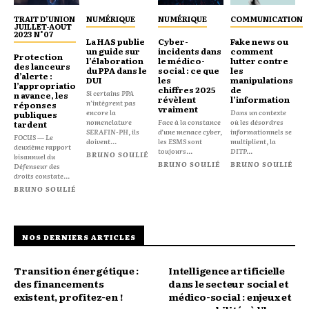
TRAIT D’UNION
NUMÉRIQUE
NUMÉRIQUE
COMMUNICATION
JUILLET-AOUT
2023 N°07
La HAS publie
Cyber-
Fake news ou
un guide sur
incidents dans
comment
Protection
l’élaboration
le médico-
lutter contre
des lanceurs
du PPA dans le
social : ce que
les
d’alerte :
DUI
les
manipulations
l’appropriatio
chiffres 2025
de
Si certains PPA
n avance, les
révèlent
l’information
n’intègrent pas
réponses
vraiment
encore la
Dans un contexte
publiques
nomenclature
Face à la constance
où les désordres
tardent
SERAFIN-PH, ils
d’une menace cyber,
informationnels se
FOCUS — Le
doivent...
les ESMS sont
multiplient, la
deuxième rapport
toujours...
DITP...
BRUNO SOULIÉ
bisannuel du
BRUNO SOULIÉ
BRUNO SOULIÉ
Défenseur des
droits constate...
BRUNO SOULIÉ
NOS DERNIERS ARTICLES
Transition énergétique :
Intelligence artificielle
des financements
dans le secteur social et
existent, profitez-en !
médico-social : enjeux et