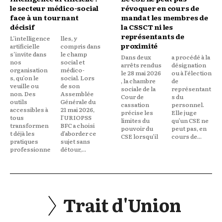
le secteur médico-social
révoquer en cours de
face à un tournant
mandat les membres de
décisif
la CSSCT ni les
représentants de
L’intelligence
lles, y
proximité
artificielle
compris dans
s’invite dans
le champ
Dans deux
a procédé à la
nos
social et
arrêts rendus
désignation
organisation
médico-
le 28 mai 2026
ou à l’élection
s, qu’on le
social. Lors
, la chambre
de
veuille ou
de son
sociale de la
représentant
non. Des
Assemblée
Cour de
s du
outils
Générale du
cassation
personnel.
accessibles à
21 mai 2026,
précise les
Elle juge
tous
l’URIOPSS
limites du
qu’un CSE ne
transformen
BFC a choisi
pouvoir du
peut pas, en
t déjà les
d’aborder ce
CSE lorsqu’il
cours de...
pratiques
sujet sans
professionne
détour,...
Trait d'Union