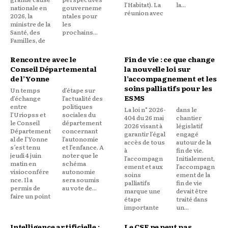
l’Habitat). La
la...
nationale en
gouverneme
réunion avec
2026, la
ntales pour
ministre de la
les
Santé, des
prochains...
Familles, de
Rencontre avec le
Fin de vie : ce que change
Conseil Départemental
la nouvelle loi sur
de l’Yonne
l’accompagnement et les
soins palliatifs pour les
Un temps
d’étape sur
ESMS
d’échange
l’actualité des
entre
politiques
La loi n° 2026-
dans le
l’Uriopss et
sociales du
404 du 26 mai
chantier
le Conseil
département
2026 visant à
législatif
Département
concernant
garantir l’égal
engagé
al de l’Yonne
l’autonomie
accès de tous
autour de la
s’est tenu
et l’enfance. A
à
fin de vie.
jeudi 4 juin
noter que le
l’accompagn
Initialement,
matin en
schéma
ement et aux
l’accompagn
visioconfére
autonomie
soins
ement de la
nce. Il a
sera soumis
palliatifs
fin de vie
permis de
au vote de...
marque une
devait être
faire un point
étape
traité dans
importante
un...
Intelligence artificielle :
Le CSE ne peut pas