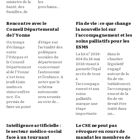
ministre de la
les
Santé, des
prochains...
Familles, de
Rencontre avec le
Fin de vie : ce que change
Conseil Départemental
la nouvelle loi sur
de l’Yonne
l’accompagnement et les
soins palliatifs pour les
Un temps
d’étape sur
ESMS
d’échange
l’actualité des
entre
politiques
La loi n° 2026-
dans le
l’Uriopss et
sociales du
404 du 26 mai
chantier
le Conseil
département
2026 visant à
législatif
Département
concernant
garantir l’égal
engagé
al de l’Yonne
l’autonomie
accès de tous
autour de la
s’est tenu
et l’enfance. A
à
fin de vie.
jeudi 4 juin
noter que le
l’accompagn
Initialement,
matin en
schéma
ement et aux
l’accompagn
visioconfére
autonomie
soins
ement de la
nce. Il a
sera soumis
palliatifs
fin de vie
permis de
au vote de...
marque une
devait être
faire un point
étape
traité dans
importante
un...
Intelligence artificielle :
Le CSE ne peut pas
le secteur médico-social
révoquer en cours de
face à un tournant
mandat les membres de