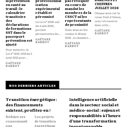
la prévention
professionnal
pas révoquer
CHIFFRES
en santé au
isation
en cours de
JUILLET 2026
travail : le
expérimental
mandat les
calendrier
rétabli et
membres de la
Chaque mois sur la
transitoire
pérennisé
CSSCT ni les
revue Trait d'Union,
des
représentants
vous retrouverez
La Loi nº 2026-441
déclarations
de proximité
dans cette...
du 4 juin 2026,
de formations
portant
Dans deux arrêts
GAËTANE
SST dans le
BARROT
pérennisation du...
rendus le 28 mai
passeport
2026 , la chambre...
GAËTANE
prévention est
BARROT
GAËTANE
ajusté
BARROT
Pour mémoire, la
Loi nº 2021-1018 du 2
août 2021 pour...
GAËTANE
BARROT
NOS DERNIERS ARTICLES
Transition énergétique :
Intelligence artificielle
des financements
dans le secteur social et
existent, profitez-en !
médico-social : enjeux et
responsabilités à l’heure
Réduire ses
Les projets
d’une transformation
consommati
de transition
ons
énergétique
incontournable