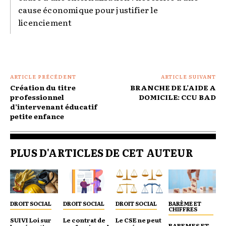
cause économique pour justifier le
licenciement
ARTICLE PRÉCÉDENT
ARTICLE SUIVANT
Création du titre
BRANCHE DE L’AIDE A
professionnel
DOMICILE: CCU BAD
d’intervenant éducatif
petite enfance
PLUS D'ARTICLES DE CET AUTEUR
DROIT SOCIAL
DROIT SOCIAL
DROIT SOCIAL
BARÈME ET
CHIFFRES
SUIVI Loi sur
Le contrat de
Le CSE ne peut
BAREMES ET