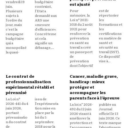
vendredi 19
budgétaire
est ajusté
juin.
contraint,
Pour
est de
Plusieurs
l’Etat a
mémoire, la
répertorier
sujets à
demandé aux
Loi nº 2021-
les
l’ordre du
ARS une
1018 du 2 août
formations et
jour, mais
«mesure
2021 pour
les
c’est la
d’efficience».
renforcer la
certifications
campagne
Concrèteme
prévention
en matière de
budgétaire
nt cela
en santé au
santé et
qui a
signifie un
travail a créé
sécurité au
monopolisé
débasage,...
un passeport
travail (SST).
la quasi-
de
Ce dispositif
prévention
vise à...
dont l’objectif
Le contrat de
Cancer, maladie grave,
professionnalisation
handicap : mieux
expérimental rétabli et
protéger et
pérennisé
accompagner les
parents face à l’épreuve
La Loi nº
issu de
2026-441 du 4
l’expérimenta
La loi n° 2026-
publiée au
juin 2026,
tion mise en
492 du 12 juin
Journal
portant
place par la
2026 visant à
officiel le 13
pérennisatio
loi du 5
améliorer la
juin 2026. Ce
n du contrat
septembre
protection et
texte marque
de
2018 pour la
l'accompagn
l’aboutissem