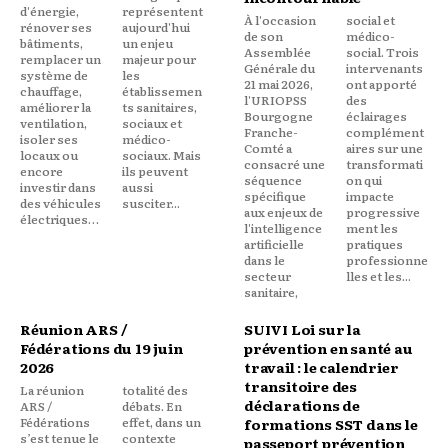
d'énergie,
représentent
À l'occasion
social et
rénover ses
aujourd'hui
de son
médico-
bâtiments,
un enjeu
Assemblée
social. Trois
remplacer un
majeur pour
Générale du
intervenants
système de
les
21 mai 2026,
ont apporté
chauffage,
établissemen
l'URIOPSS
des
améliorer la
ts sanitaires,
Bourgogne
éclairages
ventilation,
sociaux et
Franche-
complément
isoler ses
médico-
Comté a
aires sur une
locaux ou
sociaux. Mais
consacré une
transformati
encore
ils peuvent
séquence
on qui
investir dans
aussi
spécifique
impacte
des véhicules
susciter...
aux enjeux de
progressive
électriques…
l'intelligence
ment les
artificielle
pratiques
dans le
professionne
secteur
lles et les...
sanitaire,
Réunion ARS /
SUIVI Loi sur la
Fédérations du 19 juin
prévention en santé au
2026
travail : le calendrier
transitoire des
La réunion
totalité des
déclarations de
ARS /
débats. En
Fédérations
effet, dans un
formations SST dans le
s’est tenue le
contexte
passeport prévention