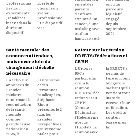
professionna
liberté de
ement des
ent d’un
lisation
choisir son
parents
parcours
expérimental
avenir
d'enfants
législatif
, rétablit et
professionne
atteints d'un
engagé
inscrit dans la
l. Ce dispositif
cancer, d'une
depuis
durée un
vise...
maladie grave
septembre
dispositif
ou d'un
2024....
handicap a été
Santé mentale : des
Retour sur la réunion
annonces attendues,
DREETS/Fédérations et
mais encore loin du
CRHH
changement d’échelle
L’Uriopss
la DREETS a
nécessaire
BFC a
permis de
participé fin
faire un point
En écho aux
l’Autonomie
avril à la
budgétaire
annonces du
et des
réunion
sachant qu’ils
Premier
Personnes
DREETS/Fédé
venaient tout
ministre
handicapées,
rations et au
juste de
confirmant la
Stéphanie
CRHH
recevoir leur
reconduction
Rist, a
(Comité
notification.
de la santé
présenté, le 2
Régional de
Les crédits
mentale
juin, les
l’Hébergeme
sont en
comme
grandes
nt et de
baisse mais
grande cause
perspectives
l’Habitat). La
la...
nationale en
gouverneme
réunion avec
2026, la
ntales pour