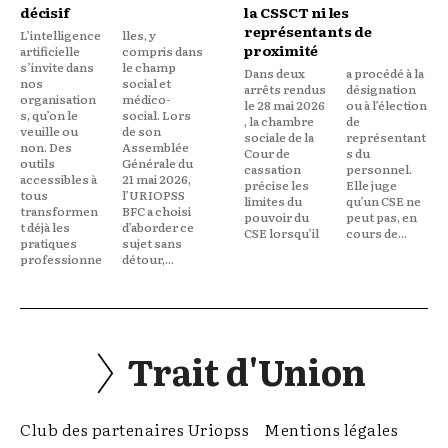
décisif
la CSSCT ni les
représentants de
L’intelligence
lles, y
proximité
artificielle
compris dans
s’invite dans
le champ
Dans deux
a procédé à la
nos
social et
arrêts rendus
désignation
organisation
médico-
le 28 mai 2026
ou à l’élection
s, qu’on le
social. Lors
, la chambre
de
veuille ou
de son
sociale de la
représentant
non. Des
Assemblée
Cour de
s du
outils
Générale du
cassation
personnel.
accessibles à
21 mai 2026,
précise les
Elle juge
tous
l’URIOPSS
limites du
qu’un CSE ne
transformen
BFC a choisi
pouvoir du
peut pas, en
t déjà les
d’aborder ce
CSE lorsqu’il
cours de...
pratiques
sujet sans
professionne
détour,...
Trait d'Union
Club des partenaires Uriopss
Mentions légales