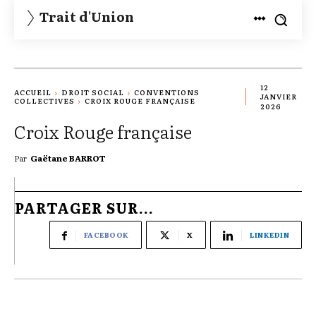
Trait d'Union
12
ACCUEIL
DROIT SOCIAL
CONVENTIONS
JANVIER
COLLECTIVES
CROIX ROUGE FRANÇAISE
2026
Croix Rouge française
Par
Gaëtane BARROT
PARTAGER SUR...
FACEBOOK
X
LINKEDIN