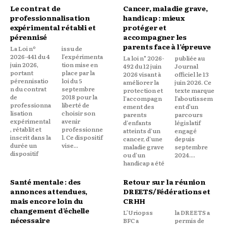
Le contrat de
Cancer, maladie grave,
professionnalisation
handicap : mieux
expérimental rétabli et
protéger et
pérennisé
accompagner les
parents face à l’épreuve
La Loi nº
issu de
2026-441 du 4
l’expérimenta
La loi n° 2026-
publiée au
juin 2026,
tion mise en
492 du 12 juin
Journal
portant
place par la
2026 visant à
officiel le 13
pérennisatio
loi du 5
améliorer la
juin 2026. Ce
n du contrat
septembre
protection et
texte marque
de
2018 pour la
l'accompagn
l’aboutissem
professionna
liberté de
ement des
ent d’un
lisation
choisir son
parents
parcours
expérimental
avenir
d'enfants
législatif
, rétablit et
professionne
atteints d'un
engagé
inscrit dans la
l. Ce dispositif
cancer, d'une
depuis
durée un
vise...
maladie grave
septembre
dispositif
ou d'un
2024....
handicap a été
Santé mentale : des
Retour sur la réunion
annonces attendues,
DREETS/Fédérations et
mais encore loin du
CRHH
changement d’échelle
L’Uriopss
la DREETS a
nécessaire
BFC a
permis de