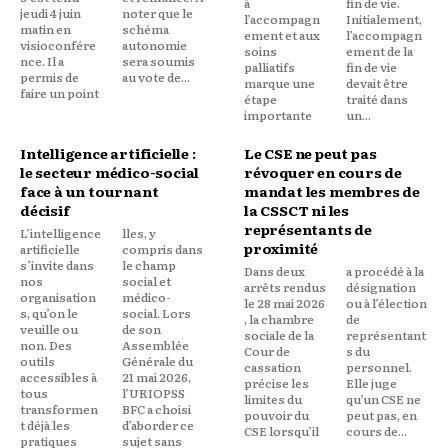
à
fin de vie.
jeudi 4 juin
noter que le
l’accompagn
Initialement,
matin en
schéma
ement et aux
l’accompagn
visioconfére
autonomie
soins
ement de la
nce. Il a
sera soumis
palliatifs
fin de vie
permis de
au vote de...
marque une
devait être
faire un point
étape
traité dans
importante
un...
Intelligence artificielle :
Le CSE ne peut pas
le secteur médico-social
révoquer en cours de
face à un tournant
mandat les membres de
décisif
la CSSCT ni les
représentants de
L’intelligence
lles, y
proximité
artificielle
compris dans
s’invite dans
le champ
Dans deux
a procédé à la
nos
social et
arrêts rendus
désignation
organisation
médico-
le 28 mai 2026
ou à l’élection
s, qu’on le
social. Lors
, la chambre
de
veuille ou
de son
sociale de la
représentant
non. Des
Assemblée
Cour de
s du
outils
Générale du
cassation
personnel.
accessibles à
21 mai 2026,
précise les
Elle juge
tous
l’URIOPSS
limites du
qu’un CSE ne
transformen
BFC a choisi
pouvoir du
peut pas, en
t déjà les
d’aborder ce
CSE lorsqu’il
cours de...
pratiques
sujet sans