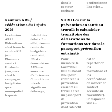
dans le
professionne
secteur
lles et les...
sanitaire,
Réunion ARS /
SUIVI Loi sur la
Fédérations du 19 juin
prévention en santé au
2026
travail : le calendrier
transitoire des
La réunion
totalité des
déclarations de
ARS /
débats. En
Fédérations
effet, dans un
formations SST dans le
s’est tenue le
contexte
passeport prévention
vendredi 19
budgétaire
est ajusté
juin.
contraint,
Pour
est de
Plusieurs
l’Etat a
mémoire, la
répertorier
sujets à
demandé aux
Loi nº 2021-
les
l’ordre du
ARS une
1018 du 2 août
formations et
jour, mais
«mesure
2021 pour
les
c’est la
d’efficience».
renforcer la
certifications
campagne
Concrèteme
prévention
en matière de
budgétaire
nt cela
en santé au
santé et
qui a
signifie un
travail a créé
sécurité au
monopolisé
débasage,...
un passeport
travail (SST).
la quasi-
de
Ce dispositif
prévention
vise à...
dont l’objectif