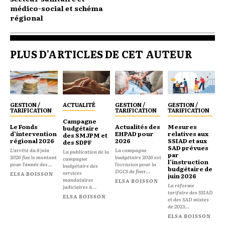
médico-social et schéma
régional
PLUS D'ARTICLES DE CET AUTEUR
GESTION /
ACTUALITÉ
GESTION /
GESTION /
TARIFICATION
TARIFICATION
TARIFICATION
Campagne
Le Fonds
Actualités des
Mesures
budgétaire
d’intervention
EHPAD pour
relatives aux
des SMJPM et
régional 2026
2026
SSIAD et aux
des SDPF
SAD prévues
L’arrêté du 8 juin
La campagne
La publication de la
par
2026 fixe le montant
budgétaire 2026 est
campagne
l’instruction
pour l’année des...
l’occasion pour la
budgétaire des
budgétaire de
DGCS de fixer...
services
ELSA BOISSON
juin 2026
mandataires
ELSA BOISSON
La réforme
judiciaires à...
tarifaire des SSIAD
ELSA BOISSON
et des SAD mixtes
de 2023...
ELSA BOISSON