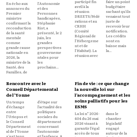
participé fin
faire un point
En écho aux
l’Autonomie
avril à la
budgétaire
annonces du
et des
réunion
sachant qu’ils
Premier
Personnes
DREETS/Fédé
venaient tout
ministre
handicapées,
rations et au
juste de
confirmant la
Stéphanie
CRHH
recevoir leur
reconduction
Rist, a
(Comité
notification.
de la santé
présenté, le 2
Régional de
Les crédits
mentale
juin, les
l’Hébergeme
sont en
comme
grandes
nt et de
baisse mais
grande cause
perspectives
l’Habitat). La
la...
nationale en
gouverneme
réunion avec
2026, la
ntales pour
ministre de la
les
Santé, des
prochains...
Familles, de
Rencontre avec le
Fin de vie : ce que change
Conseil Départemental
la nouvelle loi sur
de l’Yonne
l’accompagnement et les
soins palliatifs pour les
Un temps
d’étape sur
ESMS
d’échange
l’actualité des
entre
politiques
La loi n° 2026-
dans le
l’Uriopss et
sociales du
404 du 26 mai
chantier
le Conseil
département
2026 visant à
législatif
Département
concernant
garantir l’égal
engagé
al de l’Yonne
l’autonomie
accès de tous
autour de la
s’est tenu
et l’enfance. A