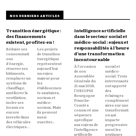
NOS DERNIERS ARTICLES
Transition énergétique :
Intelligence artificielle
des financements
dans le secteur social et
existent, profitez-en !
médico-social : enjeux et
responsabilités à l’heure
Réduire ses
Les projets
d’une transformation
consommati
de transition
ons
énergétique
incontournable
d'énergie,
représentent
À l'occasion
social et
rénover ses
aujourd'hui
de son
médico-
bâtiments,
un enjeu
Assemblée
social. Trois
remplacer un
majeur pour
Générale du
intervenants
système de
les
21 mai 2026,
ont apporté
chauffage,
établissemen
l'URIOPSS
des
améliorer la
ts sanitaires,
Bourgogne
éclairages
ventilation,
sociaux et
Franche-
complément
isoler ses
médico-
Comté a
aires sur une
locaux ou
sociaux. Mais
consacré une
transformati
encore
ils peuvent
séquence
on qui
investir dans
aussi
spécifique
impacte
des véhicules
susciter...
aux enjeux de
progressive
électriques…
l'intelligence
ment les
artificielle
pratiques