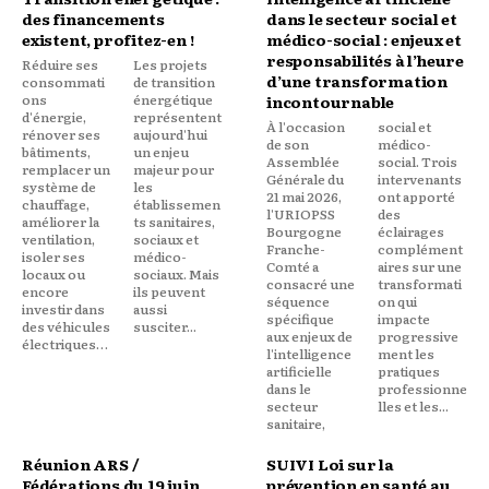
des financements
dans le secteur social et
existent, profitez-en !
médico-social : enjeux et
responsabilités à l’heure
Réduire ses
Les projets
d’une transformation
consommati
de transition
ons
énergétique
incontournable
d'énergie,
représentent
À l'occasion
social et
rénover ses
aujourd'hui
de son
médico-
bâtiments,
un enjeu
Assemblée
social. Trois
remplacer un
majeur pour
Générale du
intervenants
système de
les
21 mai 2026,
ont apporté
chauffage,
établissemen
l'URIOPSS
des
améliorer la
ts sanitaires,
Bourgogne
éclairages
ventilation,
sociaux et
Franche-
complément
isoler ses
médico-
Comté a
aires sur une
locaux ou
sociaux. Mais
consacré une
transformati
encore
ils peuvent
séquence
on qui
investir dans
aussi
spécifique
impacte
des véhicules
susciter...
aux enjeux de
progressive
électriques…
l'intelligence
ment les
artificielle
pratiques
dans le
professionne
secteur
lles et les...
sanitaire,
Réunion ARS /
SUIVI Loi sur la
Fédérations du 19 juin
prévention en santé au