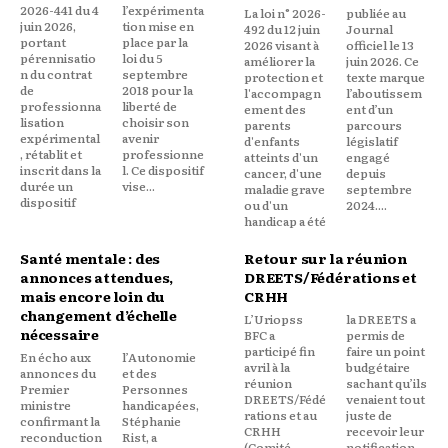
2026-441 du 4
l’expérimenta
La loi n° 2026-
publiée au
juin 2026,
tion mise en
492 du 12 juin
Journal
portant
place par la
2026 visant à
officiel le 13
pérennisatio
loi du 5
améliorer la
juin 2026. Ce
n du contrat
septembre
protection et
texte marque
de
2018 pour la
l'accompagn
l’aboutissem
professionna
liberté de
ement des
ent d’un
lisation
choisir son
parents
parcours
expérimental
avenir
d'enfants
législatif
, rétablit et
professionne
atteints d'un
engagé
inscrit dans la
l. Ce dispositif
cancer, d'une
depuis
durée un
vise...
maladie grave
septembre
dispositif
ou d'un
2024....
handicap a été
Santé mentale : des
Retour sur la réunion
annonces attendues,
DREETS/Fédérations et
mais encore loin du
CRHH
changement d’échelle
L’Uriopss
la DREETS a
nécessaire
BFC a
permis de
participé fin
faire un point
En écho aux
l’Autonomie
avril à la
budgétaire
annonces du
et des
réunion
sachant qu’ils
Premier
Personnes
DREETS/Fédé
venaient tout
ministre
handicapées,
rations et au
juste de
confirmant la
Stéphanie
CRHH
recevoir leur
reconduction
Rist, a
(Comité
notification.