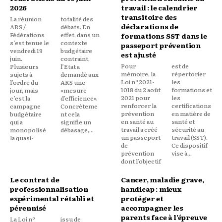
2026
travail : le calendrier
transitoire des
La réunion
totalité des
déclarations de
ARS /
débats. En
Fédérations
effet, dans un
formations SST dans le
s’est tenue le
contexte
passeport prévention
vendredi 19
budgétaire
est ajusté
juin.
contraint,
Pour
est de
Plusieurs
l’Etat a
mémoire, la
répertorier
sujets à
demandé aux
Loi nº 2021-
les
l’ordre du
ARS une
1018 du 2 août
formations et
jour, mais
«mesure
2021 pour
les
c’est la
d’efficience».
renforcer la
certifications
campagne
Concrèteme
prévention
en matière de
budgétaire
nt cela
en santé au
santé et
qui a
signifie un
travail a créé
sécurité au
monopolisé
débasage,...
un passeport
travail (SST).
la quasi-
de
Ce dispositif
prévention
vise à...
dont l’objectif
Le contrat de
Cancer, maladie grave,
professionnalisation
handicap : mieux
expérimental rétabli et
protéger et
pérennisé
accompagner les
parents face à l’épreuve
La Loi nº
issu de