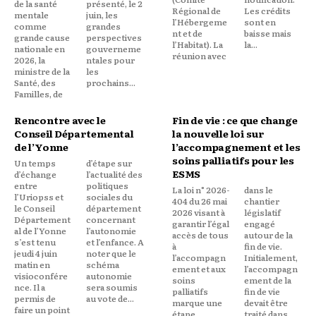
de la santé
présenté, le 2
Régional de
Les crédits
mentale
juin, les
l’Hébergeme
sont en
comme
grandes
nt et de
baisse mais
grande cause
perspectives
l’Habitat). La
la...
nationale en
gouverneme
réunion avec
2026, la
ntales pour
ministre de la
les
Santé, des
prochains...
Familles, de
Rencontre avec le
Fin de vie : ce que change
Conseil Départemental
la nouvelle loi sur
de l’Yonne
l’accompagnement et les
soins palliatifs pour les
Un temps
d’étape sur
ESMS
d’échange
l’actualité des
entre
politiques
La loi n° 2026-
dans le
l’Uriopss et
sociales du
404 du 26 mai
chantier
le Conseil
département
2026 visant à
législatif
Département
concernant
garantir l’égal
engagé
al de l’Yonne
l’autonomie
accès de tous
autour de la
s’est tenu
et l’enfance. A
à
fin de vie.
jeudi 4 juin
noter que le
l’accompagn
Initialement,
matin en
schéma
ement et aux
l’accompagn
visioconfére
autonomie
soins
ement de la
nce. Il a
sera soumis
palliatifs
fin de vie
permis de
au vote de...
marque une
devait être
faire un point
étape
traité dans