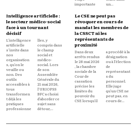
importante
un...
Intelligence artificielle :
Le CSE ne peut pas
le secteur médico-social
révoquer en cours de
face à un tournant
mandat les membres de
décisif
la CSSCT ni les
représentants de
L’intelligence
lles, y
proximité
artificielle
compris dans
s’invite dans
le champ
Dans deux
a procédé à la
nos
social et
arrêts rendus
désignation
organisation
médico-
le 28 mai 2026
ou à l’élection
s, qu’on le
social. Lors
, la chambre
de
veuille ou
de son
sociale de la
représentant
non. Des
Assemblée
Cour de
s du
outils
Générale du
cassation
personnel.
accessibles à
21 mai 2026,
précise les
Elle juge
tous
l’URIOPSS
limites du
qu’un CSE ne
transformen
BFC a choisi
pouvoir du
peut pas, en
t déjà les
d’aborder ce
CSE lorsqu’il
cours de...
pratiques
sujet sans
professionne
détour,...