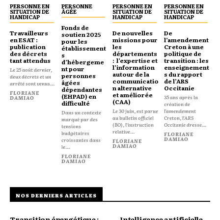
PERSONNE EN
PERSONNE
PERSONNE EN
PERSONNE EN
SITUATION DE
ÂGÉE
SITUATION DE
SITUATION DE
HANDICAP
HANDICAP
HANDICAP
Fonds de
Travailleurs
De nouvelles
De
soutien 2025
en ESAT :
missions pour
l’amendement
pour les
publication
les
Creton à une
établissement
des décrets
départements
politique de
s
tant attendus
: l’expertise et
transition : les
d’hébergeme
l’information
enseignement
nt pour
Le 25 août dernier,
autour de la
s du rapport
personnes
deux décrets et un
communicatio
de l’ARS
âgées
arrêté sont venus...
n alternative
Occitanie
dépendantes
FLORIANE
et améliorée
(EHPAD) en
35 ans après la
DAMIAO
(CAA)
difficulté
création de
Le 30 juin, est parue
l’amendement
Dans un contexte
au bulletin officiel
Creton, l’ARS
marqué par des
(BO), l’instruction
Occitanie dresse...
tensions
relative...
budgétaires
FLORIANE
DAMIAO
croissantes dans
FLORIANE
DAMIAO
le...
FLORIANE
DAMIAO
NOS DERNIERS ARTICLES
Transition énergétique :
Intelligence artificielle