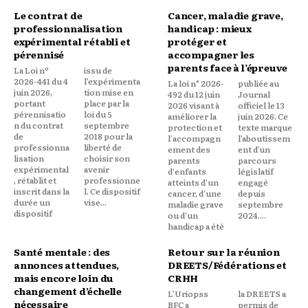
Le contrat de
Cancer, maladie grave,
professionnalisation
handicap : mieux
expérimental rétabli et
protéger et
pérennisé
accompagner les
parents face à l’épreuve
La Loi nº
issu de
2026-441 du 4
l’expérimenta
La loi n° 2026-
publiée au
juin 2026,
tion mise en
492 du 12 juin
Journal
portant
place par la
2026 visant à
officiel le 13
pérennisatio
loi du 5
améliorer la
juin 2026. Ce
n du contrat
septembre
protection et
texte marque
de
2018 pour la
l'accompagn
l’aboutissem
professionna
liberté de
ement des
ent d’un
lisation
choisir son
parents
parcours
expérimental
avenir
d'enfants
législatif
, rétablit et
professionne
atteints d'un
engagé
inscrit dans la
l. Ce dispositif
cancer, d'une
depuis
durée un
vise...
maladie grave
septembre
dispositif
ou d'un
2024....
handicap a été
Santé mentale : des
Retour sur la réunion
annonces attendues,
DREETS/Fédérations et
mais encore loin du
CRHH
changement d’échelle
L’Uriopss
la DREETS a
nécessaire
BFC a
permis de