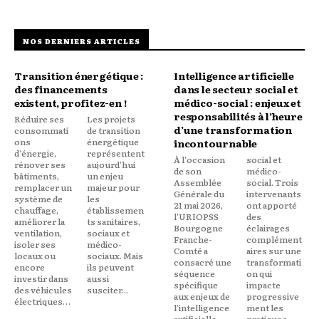
NOS DERNIERS ARTICLES
Transition énergétique :
Intelligence artificielle
des financements
dans le secteur social et
existent, profitez-en !
médico-social : enjeux et
responsabilités à l’heure
Réduire ses
Les projets
d’une transformation
consommati
de transition
ons
énergétique
incontournable
d'énergie,
représentent
À l'occasion
social et
rénover ses
aujourd'hui
de son
médico-
bâtiments,
un enjeu
Assemblée
social. Trois
remplacer un
majeur pour
Générale du
intervenants
système de
les
21 mai 2026,
ont apporté
chauffage,
établissemen
l'URIOPSS
des
améliorer la
ts sanitaires,
Bourgogne
éclairages
ventilation,
sociaux et
Franche-
complément
isoler ses
médico-
Comté a
aires sur une
locaux ou
sociaux. Mais
consacré une
transformati
encore
ils peuvent
séquence
on qui
investir dans
aussi
spécifique
impacte
des véhicules
susciter...
aux enjeux de
progressive
électriques…
l'intelligence
ment les
artificielle
pratiques