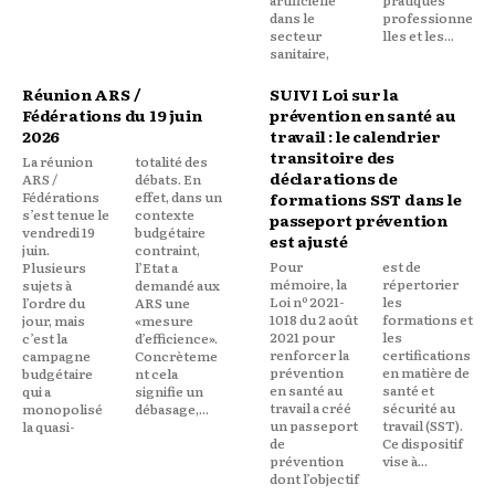
dans le
professionne
secteur
lles et les...
sanitaire,
Réunion ARS /
SUIVI Loi sur la
Fédérations du 19 juin
prévention en santé au
2026
travail : le calendrier
transitoire des
La réunion
totalité des
déclarations de
ARS /
débats. En
Fédérations
effet, dans un
formations SST dans le
s’est tenue le
contexte
passeport prévention
vendredi 19
budgétaire
est ajusté
juin.
contraint,
Pour
est de
Plusieurs
l’Etat a
mémoire, la
répertorier
sujets à
demandé aux
Loi nº 2021-
les
l’ordre du
ARS une
1018 du 2 août
formations et
jour, mais
«mesure
2021 pour
les
c’est la
d’efficience».
renforcer la
certifications
campagne
Concrèteme
prévention
en matière de
budgétaire
nt cela
en santé au
santé et
qui a
signifie un
travail a créé
sécurité au
monopolisé
débasage,...
un passeport
travail (SST).
la quasi-
de
Ce dispositif
prévention
vise à...
dont l’objectif