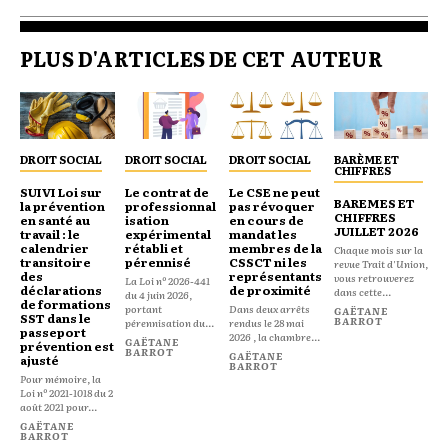
PLUS D'ARTICLES DE CET AUTEUR
DROIT SOCIAL
DROIT SOCIAL
DROIT SOCIAL
BARÈME ET
CHIFFRES
SUIVI Loi sur
Le contrat de
Le CSE ne peut
BAREMES ET
la prévention
professionnal
pas révoquer
CHIFFRES
en santé au
isation
en cours de
JUILLET 2026
travail : le
expérimental
mandat les
calendrier
rétabli et
membres de la
Chaque mois sur la
transitoire
pérennisé
CSSCT ni les
revue Trait d'Union,
des
représentants
vous retrouverez
La Loi nº 2026-441
déclarations
de proximité
dans cette...
du 4 juin 2026,
de formations
portant
Dans deux arrêts
GAËTANE
SST dans le
BARROT
pérennisation du...
rendus le 28 mai
passeport
2026 , la chambre...
GAËTANE
prévention est
BARROT
GAËTANE
ajusté
BARROT
Pour mémoire, la
Loi nº 2021-1018 du 2
août 2021 pour...
GAËTANE
BARROT