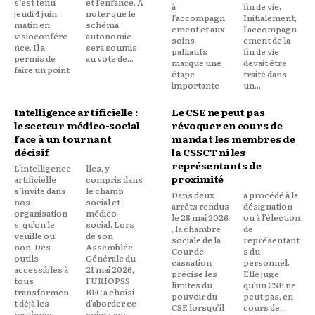
s’est tenu
et l’enfance. A
à
fin de vie.
jeudi 4 juin
noter que le
l’accompagn
Initialement,
matin en
schéma
ement et aux
l’accompagn
visioconfére
autonomie
soins
ement de la
nce. Il a
sera soumis
palliatifs
fin de vie
permis de
au vote de...
marque une
devait être
faire un point
étape
traité dans
importante
un...
Intelligence artificielle :
Le CSE ne peut pas
le secteur médico-social
révoquer en cours de
face à un tournant
mandat les membres de
décisif
la CSSCT ni les
représentants de
L’intelligence
lles, y
proximité
artificielle
compris dans
s’invite dans
le champ
Dans deux
a procédé à la
nos
social et
arrêts rendus
désignation
organisation
médico-
le 28 mai 2026
ou à l’élection
s, qu’on le
social. Lors
, la chambre
de
veuille ou
de son
sociale de la
représentant
non. Des
Assemblée
Cour de
s du
outils
Générale du
cassation
personnel.
accessibles à
21 mai 2026,
précise les
Elle juge
tous
l’URIOPSS
limites du
qu’un CSE ne
transformen
BFC a choisi
pouvoir du
peut pas, en
t déjà les
d’aborder ce
CSE lorsqu’il
cours de...
pratiques
sujet sans