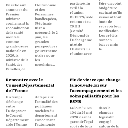
participé fin
faire un point
En écho aux
l’Autonomie
avril à la
budgétaire
annonces du
et des
réunion
sachant qu’ils
Premier
Personnes
DREETS/Fédé
venaient tout
ministre
handicapées,
rations et au
juste de
confirmant la
Stéphanie
CRHH
recevoir leur
reconduction
Rist, a
(Comité
notification.
de la santé
présenté, le 2
Régional de
Les crédits
mentale
juin, les
l’Hébergeme
sont en
comme
grandes
nt et de
baisse mais
grande cause
perspectives
l’Habitat). La
la...
nationale en
gouverneme
réunion avec
2026, la
ntales pour
ministre de la
les
Santé, des
prochains...
Familles, de
Rencontre avec le
Fin de vie : ce que change
Conseil Départemental
la nouvelle loi sur
de l’Yonne
l’accompagnement et les
soins palliatifs pour les
Un temps
d’étape sur
ESMS
d’échange
l’actualité des
entre
politiques
La loi n° 2026-
dans le
l’Uriopss et
sociales du
404 du 26 mai
chantier
le Conseil
département
2026 visant à
législatif
Département
concernant
garantir l’égal
engagé
al de l’Yonne
l’autonomie
accès de tous
autour de la