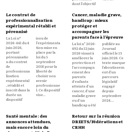
dont l’objectif
Le contrat de
Cancer, maladie grave,
professionnalisation
handicap : mieux
expérimental rétabli et
protéger et
pérennisé
accompagner les
parents face à l’épreuve
La Loi nº
issu de
2026-441 du 4
l’expérimenta
La loi n° 2026-
publiée au
juin 2026,
tion mise en
492 du 12 juin
Journal
portant
place par la
2026 visant à
officiel le 13
pérennisatio
loi du 5
améliorer la
juin 2026. Ce
n du contrat
septembre
protection et
texte marque
de
2018 pour la
l'accompagn
l’aboutissem
professionna
liberté de
ement des
ent d’un
lisation
choisir son
parents
parcours
expérimental
avenir
d'enfants
législatif
, rétablit et
professionne
atteints d'un
engagé
inscrit dans la
l. Ce dispositif
cancer, d'une
depuis
durée un
vise...
maladie grave
septembre
dispositif
ou d'un
2024....
handicap a été
Santé mentale : des
Retour sur la réunion
annonces attendues,
DREETS/Fédérations et
mais encore loin du
CRHH