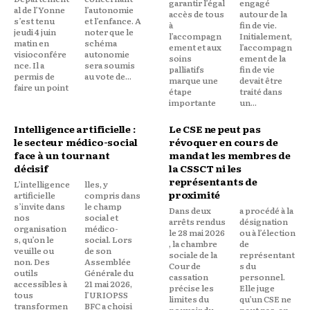
garantir l’égal
engagé
al de l’Yonne
l’autonomie
accès de tous
autour de la
s’est tenu
et l’enfance. A
à
fin de vie.
jeudi 4 juin
noter que le
l’accompagn
Initialement,
matin en
schéma
ement et aux
l’accompagn
visioconfére
autonomie
soins
ement de la
nce. Il a
sera soumis
palliatifs
fin de vie
permis de
au vote de...
marque une
devait être
faire un point
étape
traité dans
importante
un...
Intelligence artificielle :
Le CSE ne peut pas
le secteur médico-social
révoquer en cours de
face à un tournant
mandat les membres de
décisif
la CSSCT ni les
représentants de
L’intelligence
lles, y
proximité
artificielle
compris dans
s’invite dans
le champ
Dans deux
a procédé à la
nos
social et
arrêts rendus
désignation
organisation
médico-
le 28 mai 2026
ou à l’élection
s, qu’on le
social. Lors
, la chambre
de
veuille ou
de son
sociale de la
représentant
non. Des
Assemblée
Cour de
s du
outils
Générale du
cassation
personnel.
accessibles à
21 mai 2026,
précise les
Elle juge
tous
l’URIOPSS
limites du
qu’un CSE ne
transformen
BFC a choisi
pouvoir du
peut pas, en