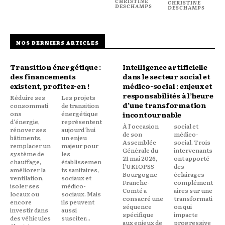
CHRISTINE
CHRISTINE
DESCHAMPS
DESCHAMPS
NOS DERNIERS ARTICLES
Transition énergétique :
Intelligence artificielle
des financements
dans le secteur social et
existent, profitez-en !
médico-social : enjeux et
responsabilités à l’heure
Réduire ses
Les projets
d’une transformation
consommati
de transition
ons
énergétique
incontournable
d'énergie,
représentent
À l'occasion
social et
rénover ses
aujourd'hui
de son
médico-
bâtiments,
un enjeu
Assemblée
social. Trois
remplacer un
majeur pour
Générale du
intervenants
système de
les
21 mai 2026,
ont apporté
chauffage,
établissemen
l'URIOPSS
des
améliorer la
ts sanitaires,
Bourgogne
éclairages
ventilation,
sociaux et
Franche-
complément
isoler ses
médico-
Comté a
aires sur une
locaux ou
sociaux. Mais
consacré une
transformati
encore
ils peuvent
séquence
on qui
investir dans
aussi
spécifique
impacte
des véhicules
susciter...
aux enjeux de
progressive