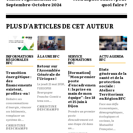
Septembre-Octobre 2024
quoi faire ?
PLUS D'ARTICLES DE CET AUTEUR
INFORMATIONS
À LA UNE BFC
SERVICE
ACTU AGENDA
RÉGIONALES
FORMATIONS
BFC
BFC
BFC
Retour sur
Etats
l’Assemblée
Transition
[Formation]
généraux de la
Générale de
énergétique :
“Mon premier
santé et de la
l’Uriopss !
des
poste
protection
Le jeudi 21 mai 2026,
financements
d’encadremen
sociale :
l’URIOPSS
existent,
t : la prise en
Ateliers
Bourgogne
profitez-en !
main de mon
Territoriaux
Franche-Comté a
équipe” : les 18
en Région BFC
Réduire ses
tenu son...
et 25 juin à
consommations
Face aux défis
Dijon
CHRISTINE
d'énergie, rénover
économiques,
DESCHAMPS
ses bâtiments,
Prendre un premier
démographiques,
remplacer un
poste
écologiques et
système de...
d’encadrement est
sociaux, la
une étape clé dans
Mutualité
CHRISTINE
un...
DESCHAMPS
Française...