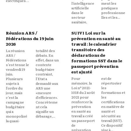
électriques…
l'intelligence
ment les
artificielle
pratiques
dans le
professionne
secteur
lles et les...
sanitaire,
Réunion ARS /
SUIVI Loi sur la
Fédérations du 19 juin
prévention en santé au
2026
travail : le calendrier
transitoire des
La réunion
totalité des
déclarations de
ARS /
débats. En
Fédérations
effet, dans un
formations SST dans le
s’est tenue le
contexte
passeport prévention
vendredi 19
budgétaire
est ajusté
juin.
contraint,
Pour
est de
Plusieurs
l’Etat a
mémoire, la
répertorier
sujets à
demandé aux
Loi nº 2021-
les
l’ordre du
ARS une
1018 du 2 août
formations et
jour, mais
«mesure
2021 pour
les
c’est la
d’efficience».
renforcer la
certifications
campagne
Concrèteme
prévention
en matière de
budgétaire
nt cela
en santé au
santé et
qui a
signifie un
travail a créé
sécurité au
monopolisé
débasage,...
un passeport
travail (SST).
la quasi-
de
Ce dispositif
prévention
vise à...