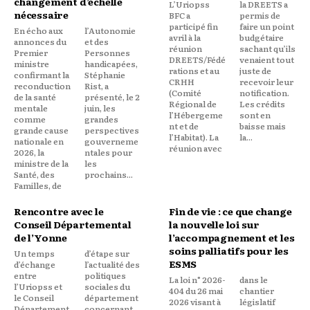
changement d’échelle
L’Uriopss
la DREETS a
nécessaire
BFC a
permis de
participé fin
faire un point
En écho aux
l’Autonomie
avril à la
budgétaire
annonces du
et des
réunion
sachant qu’ils
Premier
Personnes
DREETS/Fédé
venaient tout
ministre
handicapées,
rations et au
juste de
confirmant la
Stéphanie
CRHH
recevoir leur
reconduction
Rist, a
(Comité
notification.
de la santé
présenté, le 2
Régional de
Les crédits
mentale
juin, les
l’Hébergeme
sont en
comme
grandes
nt et de
baisse mais
grande cause
perspectives
l’Habitat). La
la...
nationale en
gouverneme
réunion avec
2026, la
ntales pour
ministre de la
les
Santé, des
prochains...
Familles, de
Rencontre avec le
Fin de vie : ce que change
Conseil Départemental
la nouvelle loi sur
de l’Yonne
l’accompagnement et les
soins palliatifs pour les
Un temps
d’étape sur
ESMS
d’échange
l’actualité des
entre
politiques
La loi n° 2026-
dans le
l’Uriopss et
sociales du
404 du 26 mai
chantier
le Conseil
département
2026 visant à
législatif
Département
concernant