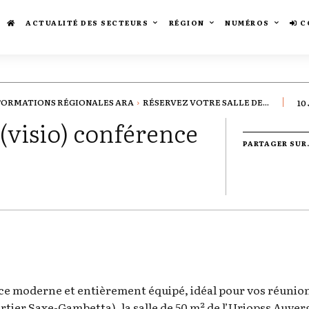
ACTUALITÉ DES SECTEURS
RÉGION
NUMÉROS
C
FORMATIONS RÉGIONALES ARA
RÉSERVEZ VOTRE SALLE DE...
10
 (visio) conférence
PARTAGER SUR.
ace moderne et entièrement équipé, idéal pour vos réuni
artier Saxe-Gambetta), la salle de 50 m² de l’Uriopss Auve