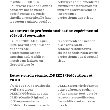
mai 2026, l'URIOPSS
éclairages complémentaires
Bourgogne Franche-Comté a
sur une transformation qui
consacré une séquence
impacte progressivement
spécifique aux enjeux de
les pratiques
l'intelligence artificielle dans
professionnelles et les...
le secteur sanitaire, social et
Le contrat de professionnalisation expérimental
rétabli et pérennisé
La Loi nº 2026-441 du 4 juin
l’expérimentation mise en
2026, portant pérennisation
place par la loi du 5
du contrat de
septembre 2018 pour la
professionnalisation
liberté de choisir son avenir
expérimental, rétablit et
professionnel. Ce dispositif
inscrit dans la durée un
vise...
dispositif issu de
Retour sur la réunion DREETS/Fédérations et
CRHH
L’Uriopss BFC a participé fin
DREETS a permis de faire un
avril à la réunion
point budgétaire sachant
DREETS/Fédérations et au
qu’ils venaient tout juste de
CRHH (Comité Régional de
recevoir leur notification.
l’Hébergement et de
Les crédits sont en baisse
l’Habitat). La réunion avec la
mais la...