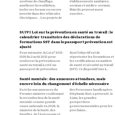
système de chauffage,
établissements sanitaires,
améliorer la ventilation,
sociaux et médico-sociaux.
isoler ses locaux ou encore
Mais ils peuvent aussi
investir dans des véhicules
susciter...
électriques… Les projets de
SUIVI Loi sur la prévention en santé au travail : le
calendrier transitoire des déclarations de
formations SST dans le passeport prévention est
ajusté
Pour mémoire, la Loi nº 2021-
dont l’objectif est de
1018 du 2 août 2021 pour
répertorier les formations et
renforcer la prévention en
les certifications en matière
santé au travail a créé un
de santé et sécurité au travail
passeport de prévention
(SST). Ce dispositif vise à...
Santé mentale : des annonces attendues, mais
encore loin du changement d’échelle nécessaire
En écho aux annonces du
des Personnes handicapées,
Premier ministre confirmant
Stéphanie Rist, a présenté, le
la reconduction de la santé
2 juin, les grandes
mentale comme grande
perspectives
cause nationale en 2026, la
gouvernementales pour les
ministre de la Santé, des
prochains...
Familles, de l’Autonomie et