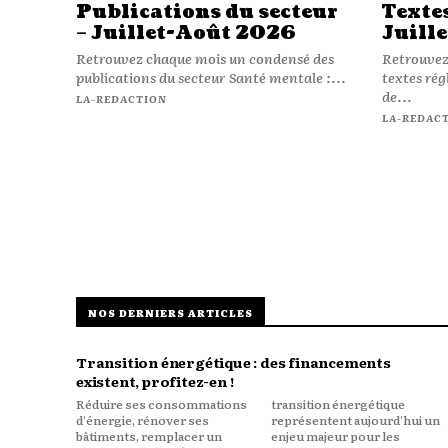
Publications du secteur
Texte
– Juillet-Août 2026
Juill
Retrouvez chaque mois un condensé des
Retrouvez
publications du secteur Santé mentale :...
textes réglementa
de...
LA-REDACTION
LA-REDAC
NOS DERNIERS ARTICLES
Transition énergétique : des financements
existent, profitez-en !
Réduire ses consommations
transition énergétique
d'énergie, rénover ses
représentent aujourd'hui un
bâtiments, remplacer un
enjeu majeur pour les