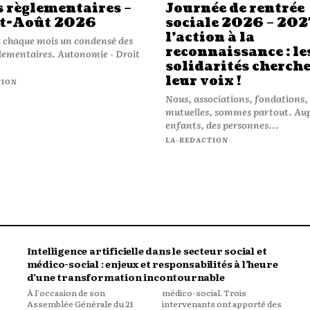
s règlementaires –
Journée de rentrée
et-Août 2026
sociale 2026 – 202
l’action à la
 chaque mois un condensé des
reconnaissance : le
ires. Autonomie - Droit
solidarités cherch
leur voix !
TION
Nous, associations, fondations,
mutuelles, sommes partout. Aup
enfants, des personnes...
LA-REDACTION
Intelligence artificielle dans le secteur social et
médico-social : enjeux et responsabilités à l’heure
d’une transformation incontournable
À l'occasion de son
médico-social. Trois
Assemblée Générale du 21
intervenants ont apporté des