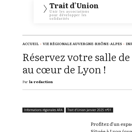
Trait d'Union
Unir les associations
pour développer les
solidarités
ACCUEIL
VIE RÉGIONALE AUVERGNE-RHÔNE-ALPES
IN
Réservez votre salle de
au cœur de Lyon !
Par
la-redaction
Informations régionales ARA
Trait d’Union Janvier 2025 n°01
Profitez d’un esp
Située à Lyon (qu