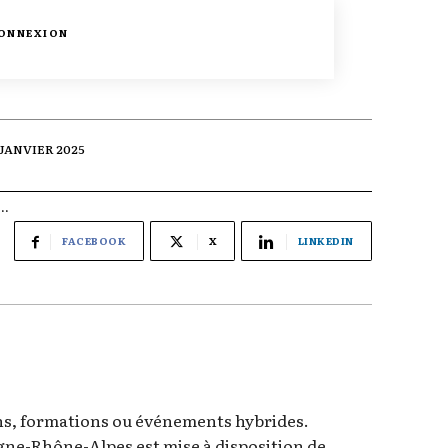
ONNEXION
 JANVIER 2025
..
FACEBOOK
X
LINKEDIN
ons, formations ou événements hybrides.
rgne-Rhône-Alpes est mise à disposition de