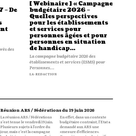
[ Webinaire ] « Campagne
7 – De
budgétaire 2026 –
Quelles perspectives
s
pour les établissements
ent
et services pour
personnes âgées et pour
personnes en situation
de handicap...
rès des
La campagne budgétaire 2026 des
établissements et services (ESMS) pour
Personnes...
LA-REDACTION
Réunion ARS / Fédérations du 19 juin 2026
La réunion ARS / Fédérations
En effet, dans un contexte
s’est tenue le vendredi 19 juin.
budgétaire contraint, l’Etat a
Plusieurs sujets à l’ordre du
demandé aux ARS une
jour, mais c’est la campagne
«mesure d’efficience».