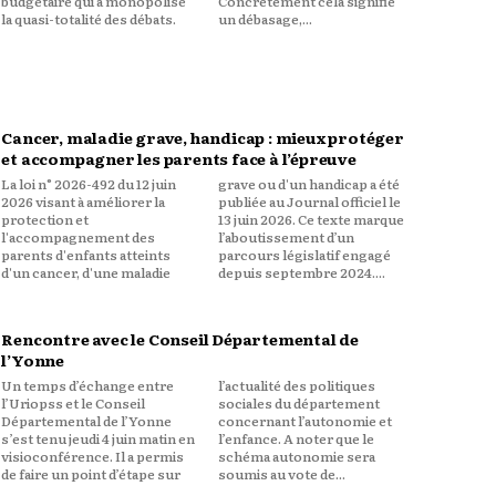
budgétaire qui a monopolisé
Concrètement cela signifie
la quasi-totalité des débats.
un débasage,...
Cancer, maladie grave, handicap : mieux protéger
et accompagner les parents face à l’épreuve
La loi n° 2026-492 du 12 juin
grave ou d'un handicap a été
2026 visant à améliorer la
publiée au Journal officiel le
protection et
13 juin 2026. Ce texte marque
l'accompagnement des
l’aboutissement d’un
parents d'enfants atteints
parcours législatif engagé
d'un cancer, d'une maladie
depuis septembre 2024....
Rencontre avec le Conseil Départemental de
l’Yonne
Un temps d’échange entre
l’actualité des politiques
l’Uriopss et le Conseil
sociales du département
Départemental de l’Yonne
concernant l’autonomie et
s’est tenu jeudi 4 juin matin en
l’enfance. A noter que le
visioconférence. Il a permis
schéma autonomie sera
de faire un point d’étape sur
soumis au vote de...