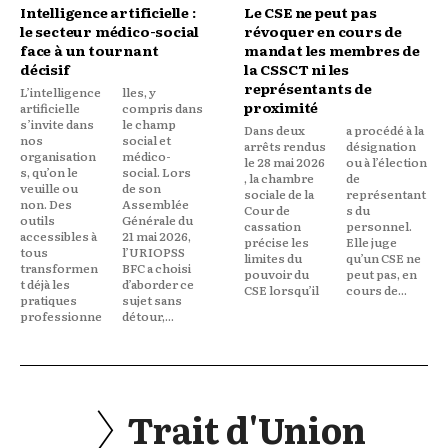
Intelligence artificielle :
Le CSE ne peut pas
le secteur médico-social
révoquer en cours de
face à un tournant
mandat les membres de
décisif
la CSSCT ni les
représentants de
L’intelligence
lles, y
proximité
artificielle
compris dans
s’invite dans
le champ
Dans deux
a procédé à la
nos
social et
arrêts rendus
désignation
organisation
médico-
le 28 mai 2026
ou à l’élection
s, qu’on le
social. Lors
, la chambre
de
veuille ou
de son
sociale de la
représentant
non. Des
Assemblée
Cour de
s du
outils
Générale du
cassation
personnel.
accessibles à
21 mai 2026,
précise les
Elle juge
tous
l’URIOPSS
limites du
qu’un CSE ne
transformen
BFC a choisi
pouvoir du
peut pas, en
t déjà les
d’aborder ce
CSE lorsqu’il
cours de...
pratiques
sujet sans
professionne
détour,...
Trait d'Union