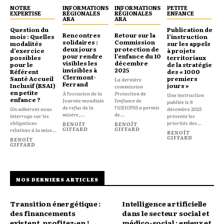
NOTRE
INFORMATIONS
INFORMATIONS
PETITE
EXPERTISE
RÉGIONALES
RÉGIONALES
ENFANCE
ARA
ARA
Question du
Publication de
Rencontres
Retour sur la
mois : Quelles
l’instruction
solidaires :
Commission
modalités
sur les appels
deux jours
protection de
d’exercice
à projets
pour rendre
l’enfance du 10
possibles
territoriaux
visibles les
décembre
pour le
de la stratégie
invisibles à
2025
Référent
des « 1000
Clermont-
Santé Accueil
premiers
La dernière
Ferrand
Inclusif (RSAI)
jours »
commission
en petite
À l’occasion de la
Protection de
Une instruction
enfance ?
Journée mondiale
l’enfance de
publiée le 8
de refus de la
l’URIOPSS a permis
Un adhérent nous
décembre 2025
misère,...
de...
interroge sur les
présente les
obligations
priorités des...
BENOÎT
BENOÎT
GIFFARD
GIFFARD
relatives à la mise...
BENOÎT
GIFFARD
BENOÎT
GIFFARD
NOS DERNIERS ARTICLES
Transition énergétique :
Intelligence artificielle
des financements
dans le secteur social et
existent, profitez-en !
médico-social : enjeux et