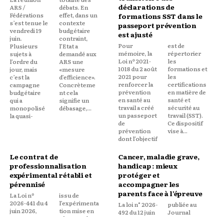
déclarations de
ARS /
débats. En
Fédérations
effet, dans un
formations SST dans le
s’est tenue le
contexte
passeport prévention
vendredi 19
budgétaire
est ajusté
juin.
contraint,
Pour
est de
Plusieurs
l’Etat a
mémoire, la
répertorier
sujets à
demandé aux
Loi nº 2021-
les
l’ordre du
ARS une
1018 du 2 août
formations et
jour, mais
«mesure
2021 pour
les
c’est la
d’efficience».
renforcer la
certifications
campagne
Concrèteme
prévention
en matière de
budgétaire
nt cela
en santé au
santé et
qui a
signifie un
travail a créé
sécurité au
monopolisé
débasage,...
un passeport
travail (SST).
la quasi-
de
Ce dispositif
prévention
vise à...
dont l’objectif
Le contrat de
Cancer, maladie grave,
professionnalisation
handicap : mieux
expérimental rétabli et
protéger et
pérennisé
accompagner les
parents face à l’épreuve
La Loi nº
issu de
2026-441 du 4
l’expérimenta
La loi n° 2026-
publiée au
juin 2026,
tion mise en
492 du 12 juin
Journal