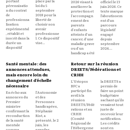
portant
place par la
2026 visant à
officiel le 13
pérennisatio
loi du 5
améliorer la
juin 2026. Ce
n du contrat
septembre
protection et
texte marque
de
2018 pour la
l'accompagn
l’aboutissem
professionna
liberté de
ement des
ent d’un
lisation
choisir son
parents
parcours
expérimental
avenir
d'enfants
législatif
, rétablit et
professionne
atteints d'un
engagé
inscrit dans la
l. Ce dispositif
cancer, d'une
depuis
durée un
vise...
maladie grave
septembre
dispositif
ou d'un
2024....
handicap a été
Santé mentale : des
Retour sur la réunion
annonces attendues,
DREETS/Fédérations et
mais encore loin du
CRHH
changement d’échelle
L’Uriopss
la DREETS a
nécessaire
BFC a
permis de
participé fin
faire un point
En écho aux
l’Autonomie
avril à la
budgétaire
annonces du
et des
réunion
sachant qu’ils
Premier
Personnes
DREETS/Fédé
venaient tout
ministre
handicapées,
rations et au
juste de
confirmant la
Stéphanie
CRHH
recevoir leur
reconduction
Rist, a
(Comité
notification.
de la santé
présenté, le 2
Régional de
Les crédits
mentale
juin, les
l’Hébergeme
sont en
comme
grandes