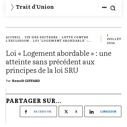
Trait d'Union
1
ACCUEIL
VIE DES SECTEURS
LUTTE CONTRE
JUILLET
L'EXCLUSION
LOI "LOGEMENT ABORDABLE" :...
2024
Loi « Logement abordable » : une
atteinte sans précédent aux
principes de la loi SRU
Par
Benoît GIFFARD
PARTAGER SUR...
FACEBOOK
X
LINKEDIN