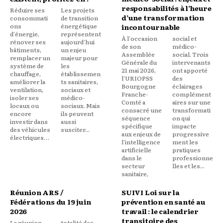
responsabilités à l’heure
Réduire ses
Les projets
d’une transformation
consommati
de transition
ons
énergétique
incontournable
d'énergie,
représentent
À l'occasion
social et
rénover ses
aujourd'hui
de son
médico-
bâtiments,
un enjeu
Assemblée
social. Trois
remplacer un
majeur pour
Générale du
intervenants
système de
les
21 mai 2026,
ont apporté
chauffage,
établissemen
l'URIOPSS
des
améliorer la
ts sanitaires,
Bourgogne
éclairages
ventilation,
sociaux et
Franche-
complément
isoler ses
médico-
Comté a
aires sur une
locaux ou
sociaux. Mais
consacré une
transformati
encore
ils peuvent
séquence
on qui
investir dans
aussi
spécifique
impacte
des véhicules
susciter...
aux enjeux de
progressive
électriques…
l'intelligence
ment les
artificielle
pratiques
dans le
professionne
secteur
lles et les...
sanitaire,
Réunion ARS /
SUIVI Loi sur la
Fédérations du 19 juin
prévention en santé au
2026
travail : le calendrier
transitoire des
La réunion
totalité des