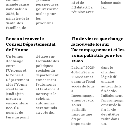
nt et de
baisse mais
grande cause
perspectives
l’Habitat). La
la...
nationale en
gouverneme
réunion avec
2026, la
ntales pour
ministre de la
les
Santé, des
prochains...
Familles, de
Rencontre avec le
Fin de vie : ce que change
Conseil Départemental
la nouvelle loi sur
de l’Yonne
l’accompagnement et les
soins palliatifs pour les
Un temps
d’étape sur
ESMS
d’échange
l’actualité des
entre
politiques
La loi n° 2026-
dans le
l’Uriopss et
sociales du
404 du 26 mai
chantier
le Conseil
département
2026 visant à
législatif
Département
concernant
garantir l’égal
engagé
al de l’Yonne
l’autonomie
accès de tous
autour de la
s’est tenu
et l’enfance. A
à
fin de vie.
jeudi 4 juin
noter que le
l’accompagn
Initialement,
matin en
schéma
ement et aux
l’accompagn
visioconfére
autonomie
soins
ement de la
nce. Il a
sera soumis
palliatifs
fin de vie
permis de
au vote de...
marque une
devait être
faire un point
étape
traité dans
importante
un...