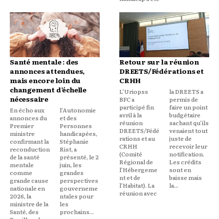
Santé mentale : des
Retour sur la réunion
annonces attendues,
DREETS/Fédérations et
mais encore loin du
CRHH
changement d’échelle
L’Uriopss
la DREETS a
nécessaire
BFC a
permis de
participé fin
faire un point
En écho aux
l’Autonomie
avril à la
budgétaire
annonces du
et des
réunion
sachant qu’ils
Premier
Personnes
DREETS/Fédé
venaient tout
ministre
handicapées,
rations et au
juste de
confirmant la
Stéphanie
CRHH
recevoir leur
reconduction
Rist, a
(Comité
notification.
de la santé
présenté, le 2
Régional de
Les crédits
mentale
juin, les
l’Hébergeme
sont en
comme
grandes
nt et de
baisse mais
grande cause
perspectives
l’Habitat). La
la...
nationale en
gouverneme
réunion avec
2026, la
ntales pour
ministre de la
les
Santé, des
prochains...