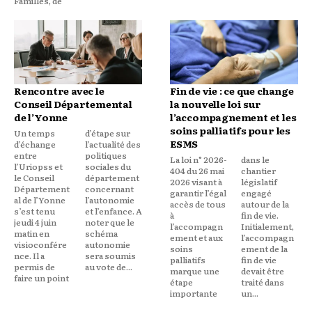
Familles, de
Rencontre avec le
Fin de vie : ce que change
Conseil Départemental
la nouvelle loi sur
de l’Yonne
l’accompagnement et les
soins palliatifs pour les
Un temps
d’étape sur
ESMS
d’échange
l’actualité des
entre
politiques
La loi n° 2026-
dans le
l’Uriopss et
sociales du
404 du 26 mai
chantier
le Conseil
département
2026 visant à
législatif
Département
concernant
garantir l’égal
engagé
al de l’Yonne
l’autonomie
accès de tous
autour de la
s’est tenu
et l’enfance. A
à
fin de vie.
jeudi 4 juin
noter que le
l’accompagn
Initialement,
matin en
schéma
ement et aux
l’accompagn
visioconfére
autonomie
soins
ement de la
nce. Il a
sera soumis
palliatifs
fin de vie
permis de
au vote de...
marque une
devait être
faire un point
étape
traité dans
importante
un...