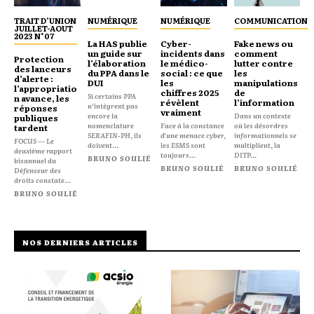
TRAIT D’UNION
NUMÉRIQUE
NUMÉRIQUE
COMMUNICATION
JUILLET-AOUT
2023 N°07
La HAS publie
Cyber-
Fake news ou
un guide sur
incidents dans
comment
Protection
l’élaboration
le médico-
lutter contre
des lanceurs
du PPA dans le
social : ce que
les
d’alerte :
DUI
les
manipulations
l’appropriatio
chiffres 2025
de
Si certains PPA
n avance, les
révèlent
l’information
n’intègrent pas
réponses
vraiment
encore la
Dans un contexte
publiques
nomenclature
Face à la constance
où les désordres
tardent
SERAFIN-PH, ils
d’une menace cyber,
informationnels se
FOCUS — Le
doivent...
les ESMS sont
multiplient, la
deuxième rapport
toujours...
DITP...
BRUNO SOULIÉ
bisannuel du
BRUNO SOULIÉ
BRUNO SOULIÉ
Défenseur des
droits constate...
BRUNO SOULIÉ
NOS DERNIERS ARTICLES