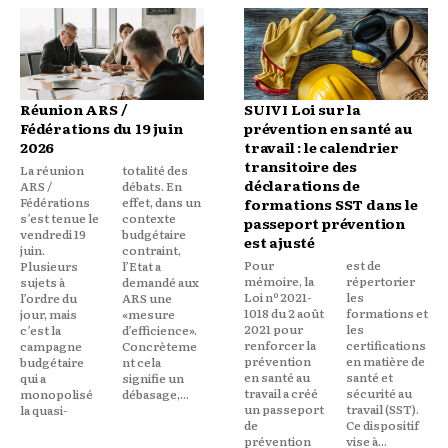
Réunion ARS /
SUIVI Loi sur la
Fédérations du 19 juin
prévention en santé au
2026
travail : le calendrier
transitoire des
La réunion
totalité des
déclarations de
ARS /
débats. En
Fédérations
effet, dans un
formations SST dans le
s’est tenue le
contexte
passeport prévention
vendredi 19
budgétaire
est ajusté
juin.
contraint,
Pour
est de
Plusieurs
l’Etat a
mémoire, la
répertorier
sujets à
demandé aux
Loi nº 2021-
les
l’ordre du
ARS une
1018 du 2 août
formations et
jour, mais
«mesure
2021 pour
les
c’est la
d’efficience».
renforcer la
certifications
campagne
Concrèteme
prévention
en matière de
budgétaire
nt cela
en santé au
santé et
qui a
signifie un
travail a créé
sécurité au
monopolisé
débasage,...
un passeport
travail (SST).
la quasi-
de
Ce dispositif
prévention
vise à...