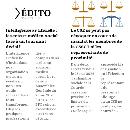
Intelligence artificielle :
Le CSE ne peut pas
le secteur médico-social
révoquer en cours de
face à un tournant
mandat les membres de
décisif
la CSSCT ni les
représentants de
L’intelligence
lles, y
proximité
artificielle
compris dans
s’invite dans
le champ
Dans deux
a procédé à la
nos
social et
arrêts rendus
désignation
organisation
médico-
le 28 mai 2026
ou à l’élection
s, qu’on le
social. Lors
, la chambre
de
veuille ou
de son
sociale de la
représentant
non. Des
Assemblée
Cour de
s du
outils
Générale du
cassation
personnel.
accessibles à
21 mai 2026,
précise les
Elle juge
tous
l’URIOPSS
limites du
qu’un CSE ne
transformen
BFC a choisi
pouvoir du
peut pas, en
t déjà les
d’aborder ce
CSE lorsqu’il
cours de...
pratiques
sujet sans
professionne
détour,...