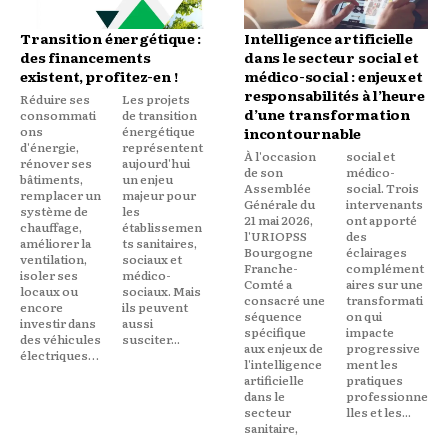
Transition énergétique :
Intelligence artificielle
des financements
dans le secteur social et
existent, profitez-en !
médico-social : enjeux et
responsabilités à l’heure
Réduire ses
Les projets
d’une transformation
consommati
de transition
ons
énergétique
incontournable
d'énergie,
représentent
À l'occasion
social et
rénover ses
aujourd'hui
de son
médico-
bâtiments,
un enjeu
Assemblée
social. Trois
remplacer un
majeur pour
Générale du
intervenants
système de
les
21 mai 2026,
ont apporté
chauffage,
établissemen
l'URIOPSS
des
améliorer la
ts sanitaires,
Bourgogne
éclairages
ventilation,
sociaux et
Franche-
complément
isoler ses
médico-
Comté a
aires sur une
locaux ou
sociaux. Mais
consacré une
transformati
encore
ils peuvent
séquence
on qui
investir dans
aussi
spécifique
impacte
des véhicules
susciter...
aux enjeux de
progressive
électriques…
l'intelligence
ment les
artificielle
pratiques
dans le
professionne
secteur
lles et les...
sanitaire,