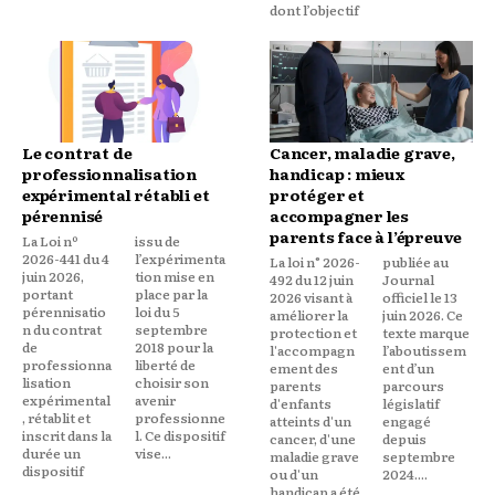
dont l’objectif
Le contrat de
Cancer, maladie grave,
professionnalisation
handicap : mieux
expérimental rétabli et
protéger et
pérennisé
accompagner les
parents face à l’épreuve
La Loi nº
issu de
2026-441 du 4
l’expérimenta
La loi n° 2026-
publiée au
juin 2026,
tion mise en
492 du 12 juin
Journal
portant
place par la
2026 visant à
officiel le 13
pérennisatio
loi du 5
améliorer la
juin 2026. Ce
n du contrat
septembre
protection et
texte marque
de
2018 pour la
l'accompagn
l’aboutissem
professionna
liberté de
ement des
ent d’un
lisation
choisir son
parents
parcours
expérimental
avenir
d'enfants
législatif
, rétablit et
professionne
atteints d'un
engagé
inscrit dans la
l. Ce dispositif
cancer, d'une
depuis
durée un
vise...
maladie grave
septembre
dispositif
ou d'un
2024....
handicap a été