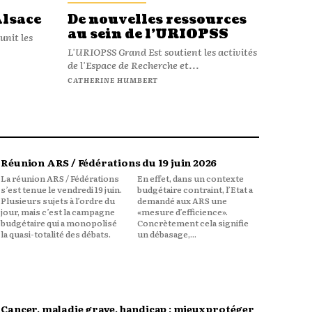
Alsace
De nouvelles ressources
au sein de l’URIOPSS
unit les
L'URIOPSS Grand Est soutient les activités
de l'Espace de Recherche et...
CATHERINE HUMBERT
Réunion ARS / Fédérations du 19 juin 2026
La réunion ARS / Fédérations
En effet, dans un contexte
s’est tenue le vendredi 19 juin.
budgétaire contraint, l’Etat a
Plusieurs sujets à l’ordre du
demandé aux ARS une
jour, mais c’est la campagne
«mesure d’efficience».
budgétaire qui a monopolisé
Concrètement cela signifie
la quasi-totalité des débats.
un débasage,...
Cancer, maladie grave, handicap : mieux protéger