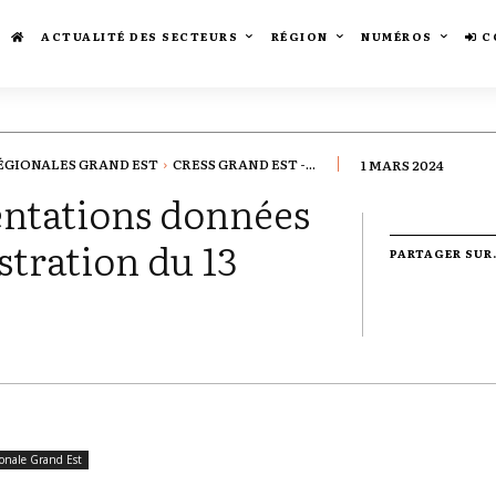
ACTUALITÉ DES SECTEURS
RÉGION
NUMÉROS
C
ÉGIONALES GRAND EST
CRESS GRAND EST -...
1 MARS 2024
entations données
stration du 13
PARTAGER SUR.
ionale Grand Est