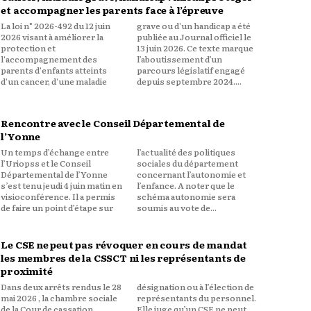
et accompagner les parents face à l’épreuve
La loi n° 2026-492 du 12 juin
grave ou d'un handicap a été
2026 visant à améliorer la
publiée au Journal officiel le
protection et
13 juin 2026. Ce texte marque
l'accompagnement des
l’aboutissement d’un
parents d'enfants atteints
parcours législatif engagé
d'un cancer, d'une maladie
depuis septembre 2024....
Rencontre avec le Conseil Départemental de
l’Yonne
Un temps d’échange entre
l’actualité des politiques
l’Uriopss et le Conseil
sociales du département
Départemental de l’Yonne
concernant l’autonomie et
s’est tenu jeudi 4 juin matin en
l’enfance. A noter que le
visioconférence. Il a permis
schéma autonomie sera
de faire un point d’étape sur
soumis au vote de...
Le CSE ne peut pas révoquer en cours de mandat
les membres de la CSSCT ni les représentants de
proximité
Dans deux arrêts rendus le 28
désignation ou à l’élection de
mai 2026 , la chambre sociale
représentants du personnel.
de la Cour de cassation
Elle juge qu’un CSE ne peut