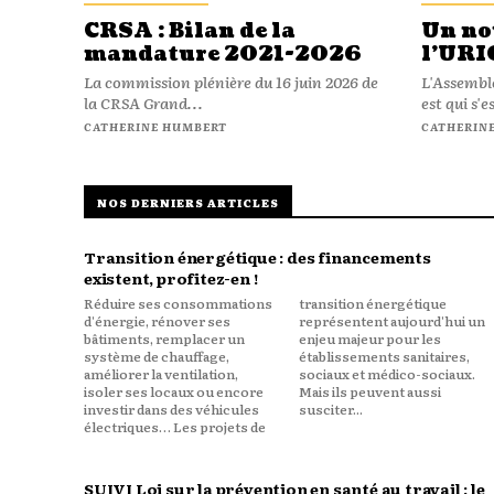
CRSA : Bilan de la
Un no
mandature 2021-2026
l’URI
La commission plénière du 16 juin 2026 de
L'Assembl
la CRSA Grand...
est qui s'e
CATHERINE HUMBERT
CATHERIN
NOS DERNIERS ARTICLES
Transition énergétique : des financements
existent, profitez-en !
Réduire ses consommations
transition énergétique
d'énergie, rénover ses
représentent aujourd'hui un
bâtiments, remplacer un
enjeu majeur pour les
système de chauffage,
établissements sanitaires,
améliorer la ventilation,
sociaux et médico-sociaux.
isoler ses locaux ou encore
Mais ils peuvent aussi
investir dans des véhicules
susciter...
électriques… Les projets de
SUIVI Loi sur la prévention en santé au travail : le