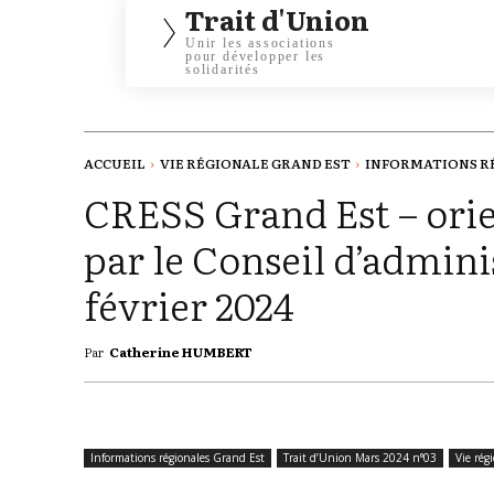
Trait d'Union
Unir les associations
pour développer les
solidarités
ACCUEIL
VIE RÉGIONALE GRAND EST
INFORMATIONS R
CRESS Grand Est – ori
par le Conseil d’admini
février 2024
Par
Catherine HUMBERT
Informations régionales Grand Est
Trait d’Union Mars 2024 n°03
Vie rég