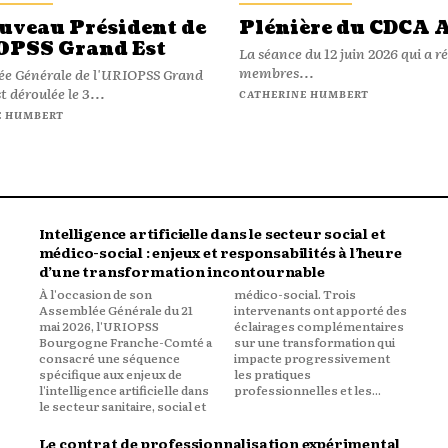
uveau Président de
Plénière du CDCA 
OPSS Grand Est
La séance du 12 juin 2026 qui a ré
membres...
ée Générale de l'URIOPSS Grand
st déroulée le 3...
CATHERINE HUMBERT
E HUMBERT
Intelligence artificielle dans le secteur social et
médico-social : enjeux et responsabilités à l’heure
d’une transformation incontournable
À l'occasion de son
médico-social. Trois
Assemblée Générale du 21
intervenants ont apporté des
mai 2026, l'URIOPSS
éclairages complémentaires
Bourgogne Franche-Comté a
sur une transformation qui
consacré une séquence
impacte progressivement
spécifique aux enjeux de
les pratiques
l'intelligence artificielle dans
professionnelles et les...
le secteur sanitaire, social et
Le contrat de professionnalisation expérimental