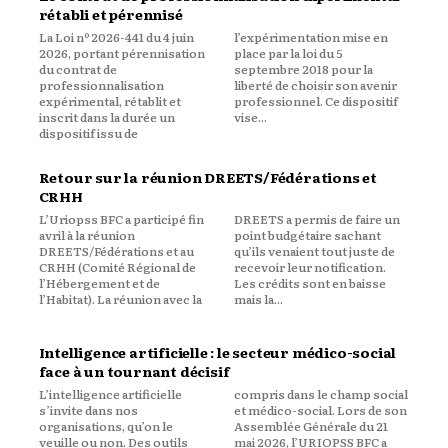
rétabli et pérennisé
La Loi nº 2026-441 du 4 juin
l’expérimentation mise en
2026, portant pérennisation
place par la loi du 5
du contrat de
septembre 2018 pour la
professionnalisation
liberté de choisir son avenir
expérimental, rétablit et
professionnel. Ce dispositif
inscrit dans la durée un
vise...
dispositif issu de
Retour sur la réunion DREETS/Fédérations et
CRHH
L’Uriopss BFC a participé fin
DREETS a permis de faire un
avril à la réunion
point budgétaire sachant
DREETS/Fédérations et au
qu’ils venaient tout juste de
CRHH (Comité Régional de
recevoir leur notification.
l’Hébergement et de
Les crédits sont en baisse
l’Habitat). La réunion avec la
mais la...
Intelligence artificielle : le secteur médico-social
face à un tournant décisif
L’intelligence artificielle
compris dans le champ social
s’invite dans nos
et médico-social. Lors de son
organisations, qu’on le
Assemblée Générale du 21
veuille ou non. Des outils
mai 2026, l’URIOPSS BFC a