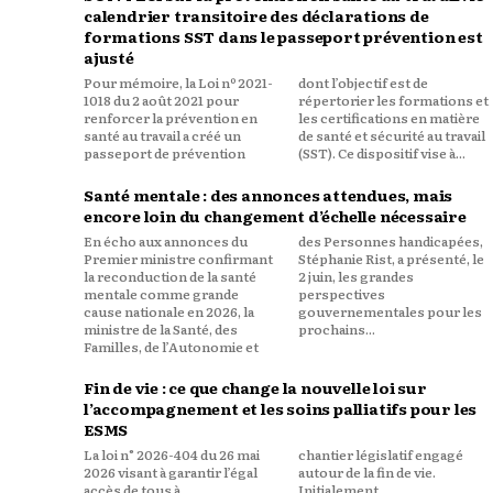
calendrier transitoire des déclarations de
formations SST dans le passeport prévention est
ajusté
Pour mémoire, la Loi nº 2021-
dont l’objectif est de
1018 du 2 août 2021 pour
répertorier les formations et
renforcer la prévention en
les certifications en matière
santé au travail a créé un
de santé et sécurité au travail
passeport de prévention
(SST). Ce dispositif vise à...
Santé mentale : des annonces attendues, mais
encore loin du changement d’échelle nécessaire
En écho aux annonces du
des Personnes handicapées,
Premier ministre confirmant
Stéphanie Rist, a présenté, le
la reconduction de la santé
2 juin, les grandes
mentale comme grande
perspectives
cause nationale en 2026, la
gouvernementales pour les
ministre de la Santé, des
prochains...
Familles, de l’Autonomie et
Fin de vie : ce que change la nouvelle loi sur
l’accompagnement et les soins palliatifs pour les
ESMS
La loi n° 2026-404 du 26 mai
chantier législatif engagé
2026 visant à garantir l’égal
autour de la fin de vie.
accès de tous à
Initialement,